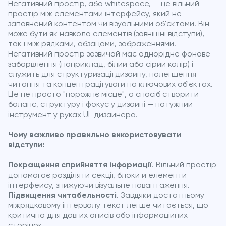
Негативний простір, або whitespace, — це вільний
простір між елементами інтерфейсу, який не
заповнений контентом чи візуальними об'єктами. Він
може бути як навколо елементів (зовнішні відступи),
так і між рядками, абзацами, зображеннями.
Негативний простір зазвичай має однорідне фонове
забарвлення (наприклад, білий або сірий колір) і
служить для структуризації дизайну, полегшення
читання та концентрації уваги на ключових об'єктах.
Це не просто "порожнє місце", а спосіб створити
баланс, структуру і фокус у дизайні — потужний
інструмент у руках UI-дизайнера.
Чому важливо правильно використовувати
відступи:
Покращення сприйняття інформації
. Вільний простір
допомагає розділяти секції, блоки й елементи
інтерфейсу, знижуючи візуальне навантаження.
Підвищення читабельності
. Завдяки достатньому
міжрядковому інтервалу текст легше читається, що
критично для довгих описів або інформаційних