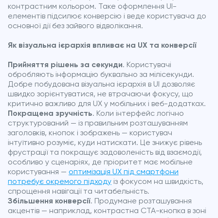
контрастним кольором. Таке оформлення UI-
елементів підсилює конверсію і веде користувача до
основної дії без зайвого відволікання.
Як візуальна ієрархія впливає на UX та конверсії
Прийняття рішень за секунди
. Користувачі
обробляють інформацію буквально за мілісекунди.
Добре побудована візуальна ієрархія в UI дозволяє
швидко зорієнтуватися, не втрачаючи фокусу, що
критично важливо для UX у мобільних і веб-додатках.
Покращена зручність
. Коли інтерфейс логічно
структурований — із правильним розташуванням
заголовків, кнопок і зображень — користувач
інтуїтивно розуміє, куди натискати. Це знижує рівень
фрустрації та покращує задоволеність від взаємодії,
особливо у сценаріях, де пріоритет має мобільне
користування —
оптимізація UX під смартфони
потребує окремого підходу
із фокусом на швидкість,
спрощення навігації та читабельність.
Збільшення конверсії
. Продумане розташування
акцентів — наприклад, контрастна CTA-кнопка в зоні