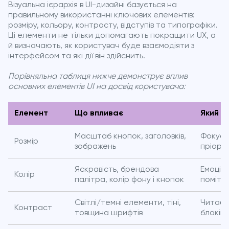
Візуальна ієрархія в UI-дизайні базується на
правильному використанні ключових елементів:
розміру, кольору, контрасту, відступів та типографіки.
Ці елементи не тільки допомагають покращити UX, а
й визначають, як користувач буде взаємодіяти з
інтерфейсом та які дії він здійснить.
Порівняльна таблиця нижче демонструє вплив
основних елементів UI на досвід користувача:
Елемент
Що впливає
Який е
Масштаб кнопок, заголовків,
Фокус у
Розмір
зображень
пріорит
Яскравість, брендова
Емоційн
Колір
палітра, колір фону і кнопок
помітні
Світлі/темні елементи, тіні,
Читабе
Контраст
товщина шрифтів
блоків,