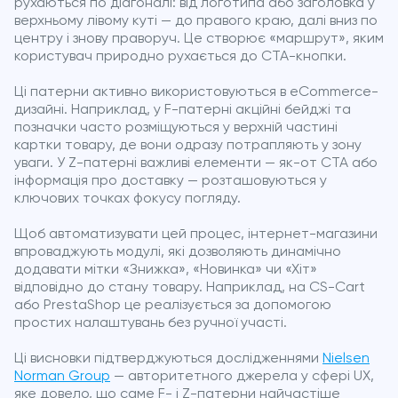
рухаються по діагоналі: від логотипа або заголовка у
верхньому лівому куті — до правого краю, далі вниз по
центру і знову праворуч. Це створює «маршрут», яким
користувач природно рухається до CTA-кнопки.
Ці патерни активно використовуються в eCommerce-
дизайні. Наприклад, у F-патерні акційні бейджі та
позначки часто розміщуються у верхній частині
картки товару, де вони одразу потрапляють у зону
уваги. У Z-патерні важливі елементи — як-от CTA або
інформація про доставку — розташовуються у
ключових точках фокусу погляду.
Щоб автоматизувати цей процес, інтернет-магазини
впроваджують модулі, які дозволяють динамічно
додавати мітки «Знижка», «Новинка» чи «Хіт»
відповідно до стану товару. Наприклад, на CS-Cart
або PrestaShop це реалізується за допомогою
простих налаштувань без ручної участі.
Ці висновки підтверджуються дослідженнями
Nielsen
Norman Group
— авторитетного джерела у сфері UX,
яке довело, що саме F- і Z-патерни найчастіше