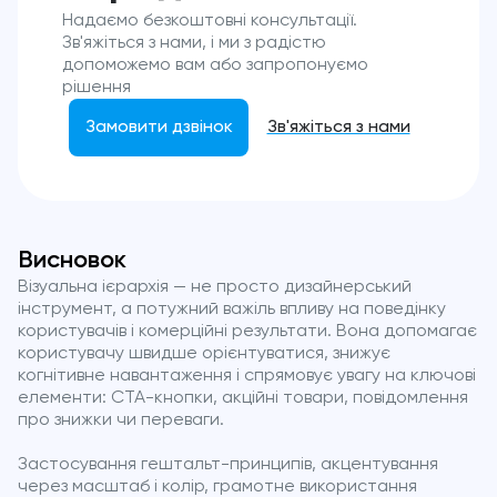
Надаємо безкоштовні консультації.
Зв'яжіться з нами, і ми з радістю
допоможемо вам або запропонуємо
рішення
Замовити дзвінок
Зв'яжіться з нами
Висновок
Візуальна ієрархія — не просто дизайнерський
інструмент, а потужний важіль впливу на поведінку
користувачів і комерційні результати. Вона допомагає
користувачу швидше орієнтуватися, знижує
когнітивне навантаження і спрямовує увагу на ключові
елементи: CTA-кнопки, акційні товари, повідомлення
про знижки чи переваги.
Застосування гештальт-принципів, акцентування
через масштаб і колір, грамотне використання