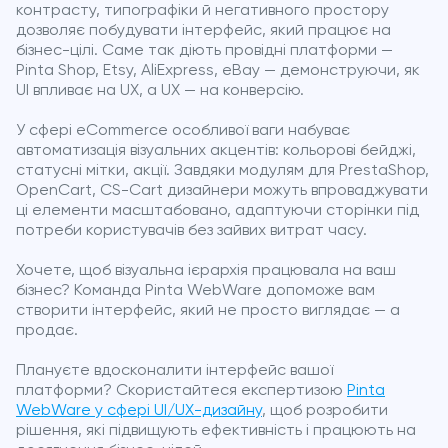
контрасту, типографіки й негативного простору
дозволяє побудувати інтерфейс, який працює на
бізнес-цілі. Саме так діють провідні платформи —
Pinta Shop, Etsy, AliExpress, eBay — демонструючи, як
UI впливає на UX, а UX — на конверсію.
У сфері eCommerce особливої ваги набуває
автоматизація візуальних акцентів: кольорові бейджі,
статусні мітки, акції. Завдяки модулям для PrestaShop,
OpenCart, CS-Cart дизайнери можуть впроваджувати
ці елементи масштабовано, адаптуючи сторінки під
потреби користувачів без зайвих витрат часу.
Хочете, щоб візуальна ієрархія працювала на ваш
бізнес? Команда Pinta WebWare допоможе вам
створити інтерфейс, який не просто виглядає — а
продає.
Плануєте вдосконалити інтерфейс вашої
платформи? Скористайтеся експертизою
Pinta
WebWare у сфері UI/UX-дизайну
, щоб розробити
рішення, які підвищують ефективність і працюють на