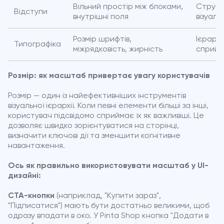
Вільний простір між блоками,
Структ
Відступи
внутрішні поля
візуал
Розмір шрифтів,
Ієрархі
Типографіка
міжрядковість, жирність
сприйня
Розмір: як масштаб привертає увагу користувачів
Розмір — один із найефективніших інструментів
візуальної ієрархії. Коли певні елементи більші за інші,
користувач підсвідомо сприймає їх як важливіші. Це
дозволяє швидко зорієнтуватися на сторінці,
визначити ключові дії та зменшити когнітивне
навантаження.
Ось як правильно використовувати масштаб у UI-
дизайні:
CTA-кнопки
(наприклад, "Купити зараз",
"Підписатися") мають бути достатньо великими, щоб
одразу впадати в око. У Pinta Shop кнопка "Додати в