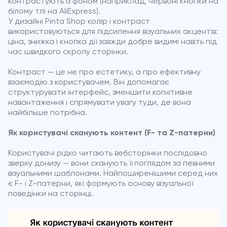
контрастують із фоном (наприклад, червоні кнопки на
білому тлі на AliExpress).
У дизайні Pinta Shop колір і контраст
використовуються для підсилення візуальних акцентів:
ціна, знижка і кнопка дії завжди добре видимі навіть під
час швидкого скролу сторінки.
Контраст — це не про естетику, а про ефективну
взаємодію з користувачем. Він допомагає
структурувати інтерфейс, зменшити когнітивне
навантаження і спрямувати увагу туди, де вона
найбільше потрібна.
Як користувачі сканують контент (F- та Z-патерни)
Користувачі рідко читають вебсторінки послідовно
зверху донизу — вони сканують її поглядом за певними
візуальними шаблонами. Найпоширенішими серед них
є F- і Z-патерни, які формують основу візуальної
поведінки на сторінці.