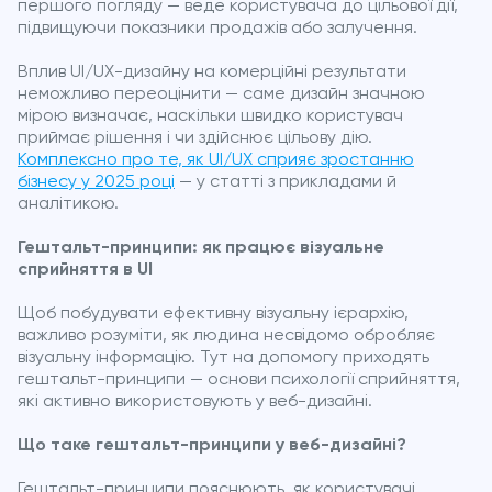
першого погляду — веде користувача до цільової дії,
підвищуючи показники продажів або залучення.
Вплив UI/UX-дизайну на комерційні результати
неможливо переоцінити — саме дизайн значною
мірою визначає, наскільки швидко користувач
приймає рішення і чи здійснює цільову дію.
Комплексно про те, як UI/UX сприяє зростанню
бізнесу у 2025 році
— у статті з прикладами й
аналітикою.
Гештальт-принципи: як працює візуальне
сприйняття в UI
Щоб побудувати ефективну візуальну ієрархію,
важливо розуміти, як людина несвідомо обробляє
візуальну інформацію. Тут на допомогу приходять
гештальт-принципи — основи психології сприйняття,
які активно використовують у веб-дизайні.
Що таке гештальт-принципи у веб-дизайні?
Гештальт-принципи пояснюють, як користувачі