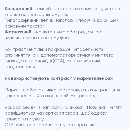
Кольоровий
: темний текст на світлому фоні, яскраві
кнопки на нейтральному тлі.
Типографічний
: великі заголовки поруч із дрібнішим
основним текстом.
Форматний
: кнопка з тінню або градієнтом
виділяється на плоскому фоні.
Контраст не тільки покращує читабельність і
сприйняття, а й допомагає користувачу миттєво
знаходити ключові дії (CTA), акції чи важливі
повідомлення.
Як використовують контраст у маркетплейсах
Маркетплейси активно застосовують контраст для
покращення UX та конверсій. Наприклад:
Яскраві бейджі з написами "Знижка", "Новинка" чи "Хіт"
розміщуються на картках товарів, щоб одразу
привертати увагу.
CTA-кнопки оформлюють у кольорах, які