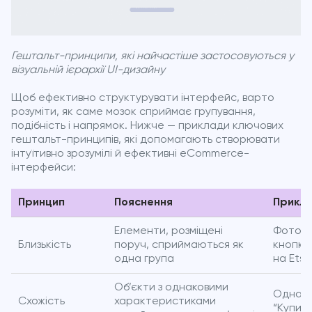
Гештальт-принципи, які найчастіше застосовуються у
візуальній ієрархії UI-дизайну
Щоб ефективно структурувати інтерфейс, варто
розуміти, як саме мозок сприймає групування,
подібність і напрямок. Нижче — приклади ключових
гештальт-принципів, які допомагають створювати
інтуїтивно зрозумілі й ефективні eCommerce-
інтерфейси:
Принцип
Пояснення
Прикла
Елементи, розміщені
Фото то
Близькість
поруч, сприймаються як
кнопка 
одна група
на Etsy
Об’єкти з однаковими
Однако
Схожість
характеристиками
“Купити