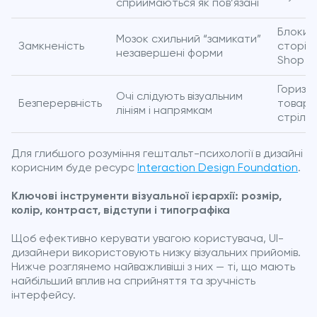
сприймаються як пов’язані
Блоки 
Мозок схильний “замикати”
Замкненість
сторінк
незавершені форми
Shop
Горизо
Очі слідують візуальним
Безперервність
товарі
лініям і напрямкам
стрілк
Для глибшого розуміння гештальт-психології в дизайні
корисним буде ресурс
Interaction Design Foundation
.
Ключові інструменти візуальної ієрархії: розмір,
колір, контраст, відступи і типографіка
Щоб ефективно керувати увагою користувача, UI-
дизайнери використовують низку візуальних прийомів.
Нижче розглянемо найважливіші з них — ті, що мають
найбільший вплив на сприйняття та зручність
інтерфейсу.