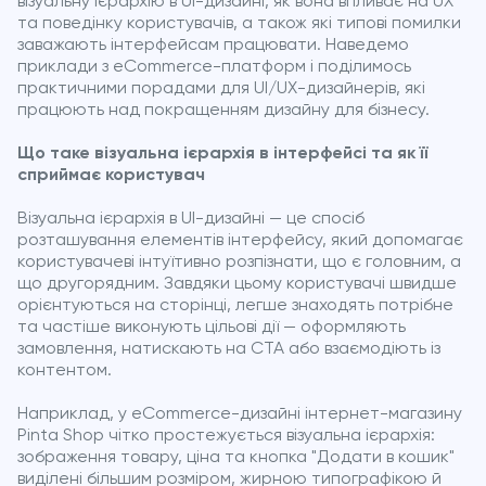
візуальну ієрархію в UI-дизайні, як вона впливає на UX
та поведінку користувачів, а також які типові помилки
заважають інтерфейсам працювати. Наведемо
приклади з eCommerce-платформ і поділимось
практичними порадами для UI/UX-дизайнерів, які
працюють над покращенням дизайну для бізнесу.
Що таке візуальна ієрархія в інтерфейсі та як її
сприймає користувач
Візуальна ієрархія в UI-дизайні — це спосіб
розташування елементів інтерфейсу, який допомагає
користувачеві інтуїтивно розпізнати, що є головним, а
що другорядним. Завдяки цьому користувачі швидше
орієнтуються на сторінці, легше знаходять потрібне
та частіше виконують цільові дії — оформляють
замовлення, натискають на CTA або взаємодіють із
контентом.
Наприклад, у eCommerce-дизайні інтернет-магазину
Pinta Shop чітко простежується візуальна ієрархія:
зображення товару, ціна та кнопка "Додати в кошик"
виділені більшим розміром, жирною типографікою й