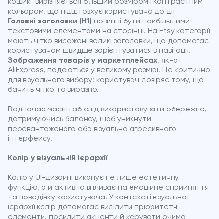
кошик" вирізняється більшим розміром і контрастним
кольором, що підштовхує користувача до дії.
Головні заголовки (H1)
повинні бути найбільшими
текстовими елементами на сторінці. На Etsy категорії
мають чітко виражені великі заголовки, що допомагає
користувачам швидше зорієнтуватися в навігації.
Зображення товарів у маркетплейсах
, як-от
AliExpress, подаються у великому розмірі. Це критично
для візуального вибору: користувач довіряє тому, що
бачить чітко та виразно.
Водночас масштаб слід використовувати обережно,
дотримуючись балансу, щоб уникнути
перевантаженого або візуально агресивного
інтерфейсу.
Колір у візуальній ієрархії
Колір у UI-дизайні виконує не лише естетичну
функцію, а й активно впливає на емоційне сприйняття
та поведінку користувача. У контексті візуальної
ієрархії колір допомагає виділити пріоритетні
елементи, посилити акценти й керувати очима