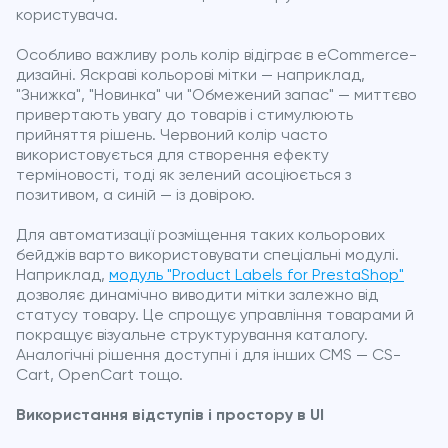
користувача.
Особливо важливу роль колір відіграє в eCommerce-
дизайні. Яскраві кольорові мітки — наприклад,
"Знижка", "Новинка" чи "Обмежений запас" — миттєво
привертають увагу до товарів і стимулюють
прийняття рішень. Червоний колір часто
використовується для створення ефекту
терміновості, тоді як зелений асоціюється з
позитивом, а синій — із довірою.
Для автоматизації розміщення таких кольорових
бейджів варто використовувати спеціальні модулі.
Наприклад,
модуль "Product Labels for PrestaShop"
дозволяє динамічно виводити мітки залежно від
статусу товару. Це спрощує управління товарами й
покращує візуальне структурування каталогу.
Аналогічні рішення доступні і для інших CMS — CS-
Cart, OpenCart тощо.
Використання відступів і простору в UI