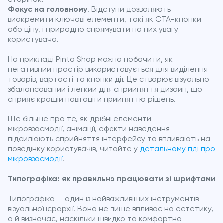
сторінок.
Фокус на головному
. Відступи дозволяють
виокремити ключові елементи, такі як CTA-кнопки
або ціну, і природно спрямувати на них увагу
користувача.
На прикладі Pinta Shop можна побачити, як
негативний простір використовується для виділення
товарів, вартості та кнопки дії. Це створює візуально
збалансований і легкий для сприйняття дизайн, що
сприяє кращій навігації й прийняттю рішень.
Ще більше про те, як дрібні елементи —
мікровзаємодії, анімації, ефекти наведення —
підсилюють сприйняття інтерфейсу та впливають на
поведінку користувачів, читайте у
детальному гіді про
мікровзаємодії
.
Типографіка: як правильно працювати зі шрифтами
Типографіка — один із найважливіших інструментів
візуальної ієрархії. Вона не лише впливає на естетику,
а й визначає, наскільки швидко та комфортно