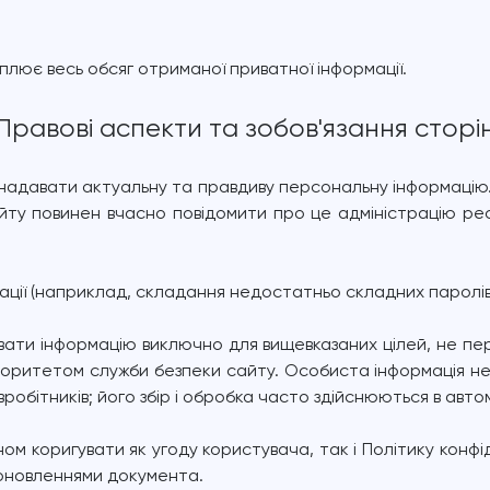
плює весь обсяг отриманої приватної інформації.
Правові аспекти та зобов'язання сторі
надавати актуальну та правдиву персональну інформацію. Та
айту повинен вчасно повідомити про це адміністрацію рес
ції (наприклад, складання недостатньо складних паролів) 
увати інформацію виключно для вищевказаних цілей, не пер
ріоритетом служби безпеки сайту. Особиста інформація н
робітників; його збір і обробка часто здійснюються в авт
м коригувати як угоду користувача, так і Політику конфід
з оновленнями документа.