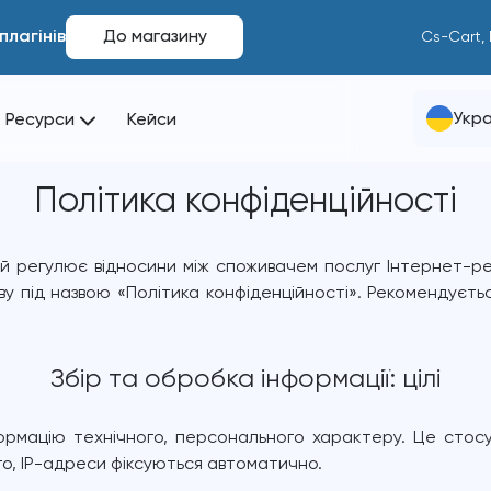
плагінів
До магазину
Cs-Cart,
Укра
Ресурси
Кейси
Політика конфіденційності
ий регулює відносини між споживачем послуг Інтернет-ре
ву під назвою «Політика конфіденційності». Рекомендуєть
Збір та обробка інформації: цілі
рмацію технічного, персонального характеру. Це стосує
го, IP-адреси фіксуються автоматично.