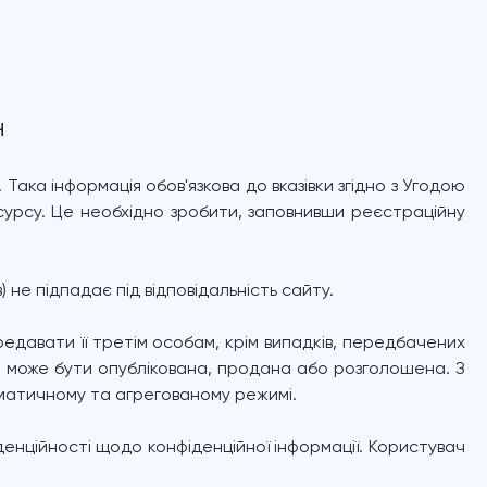
н
ка інформація обов'язкова до вказівки згідно з Угодою 
урсу. Це необхідно зробити, заповнивши реєстраційну 
не підпадає під відповідальність сайту.
едавати її третім особам, крім випадків, передбачених 
е може бути опублікована, продана або розголошена. З 
оматичному та агрегованому режимі.
енційності щодо конфіденційної інформації. Користувач 