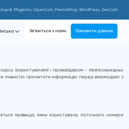
 Drupal, Magento, OpenCart, PrestaShop, WordPress, ZenCart
Зв'яжіться з нами
Замовити дзвінок
їнська
сурсу (користувачем) і провайдером - безпосередньо 
ся повністю прочитати інформацію перед взаємодією з 
ться прізвища, імені користувача, поточного номера 