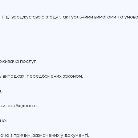
 підтверджує свою згоду з актуальними вимогами та умовам
.
оживача послуг.
 у випадках, передбачених законом.
.
при необхідності.
но.
ча з причин, зазначених у документі.