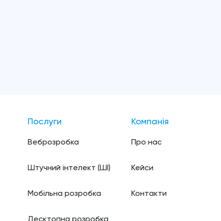
Послуги
Компанія
Веброзробка
Про нас
Штучний інтелект (ШI)
Кейси
Мобільна розробка
Контакти
Десктопна розробка