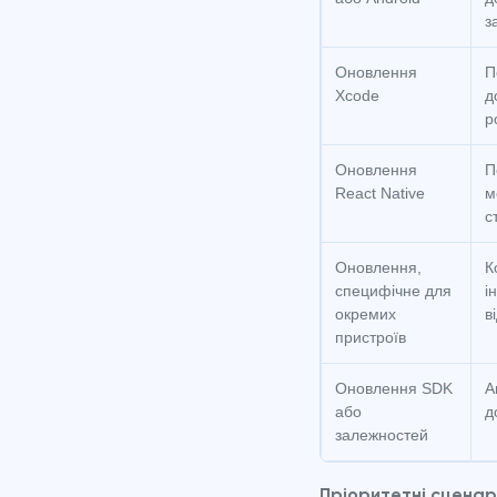
з
Оновлення
П
Xcode
д
р
Оновлення
П
React Native
м
с
Оновлення,
К
специфічне для
і
окремих
в
пристроїв
Оновлення SDK
А
або
д
залежностей
Пріоритетні сценарі