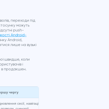
зволів, переходи під
стосунку можуть
ідсутні push-
кості Android-
нку Android,
атися лише на вузькі
бої швидше, коли
ристувачів і
я в продакшен.
ершу чергу
Що моніторити після релізу
дновлення сесії, навігація,
Сплески збоїв, зростання ANR, пробл
-дозволи, сценарії
логіном, збої дозволів, регресії на ок