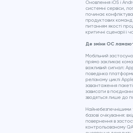
Оновлення iOS і Andr
системні сервіси, ло
починає конфліктува
продуктових команд 
питанням якості про
критичні сценарії і 
Де зміни ОС ламают
Мобільний застосуно
прямо закликає коман
важливий сигнал: Ap
поведінка платформи
релізному циклі App
завантаження пакетів
зависати в поєднанні
зводяться лише до по
Найнебезпечнішими та
базові очікування: вх
повернення в застос
контрольованому QA