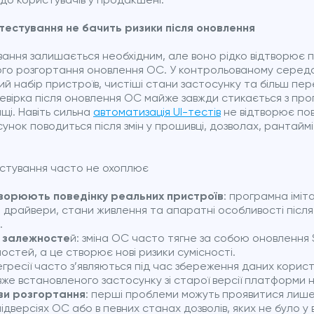
до користувачів у продакшені.
тестування не бачить ризики після оновлення
ання залишається необхідним, але воно рідко відтворює по
ого розгортання оновлення ОС. У контрольованому серед
й набір пристроїв, чистіші стани застосунку та більш пер
евірка після оновлення ОС майже завжди стикається з про
і. Навіть сильна
автоматизація UI-тестів
не відтворює пов
унок поводиться після змін у прошивці, дозволах, рантайм
стування часто не охоплює
ворюють поведінку реальних пристроїв
: програмна іміт
я драйвери, стани живлення та апаратні особливості післ
.
я залежносте
й: зміна ОС часто тягне за собою оновлення
остей, а це створює нові ризики сумісності.
егресії часто з’являються під час збереження даних корис
же встановленого застосунку зі старої версії платформи н
ви розгортання
: перші проблеми можуть проявитися лиш
ідверсіях ОС або в певних станах дозволів, яких не було у