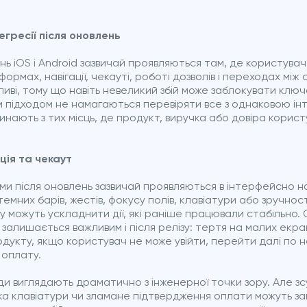
гресії після оновлень
ень iOS і Android зазвичай проявляються там, де користувач 
формах, навігації, чекауті, роботі дозволів і переходах між
ливі, тому що навіть невеликий збій може заблокувати ключ
 підходом не намагаються перевіряти все з однаковою інт
инають з тих місць, де продукт, виручка або довіра корис
ація та чекаут
ми після оновлень зазвичай проявляються в інтерфейсно н
стемних барів, жестів, фокусу полів, клавіатури або зручнос
 можуть ускладнити дії, які раніше працювали стабільно.
залишається важливим і після релізу: тертя на малих екр
кту, якщо користувач не може увійти, перейти далі по нав
 оплату.
жди виглядають драматично з інженерної точки зору. Але з
ка клавіатури чи зламане підтвердження оплати можуть за