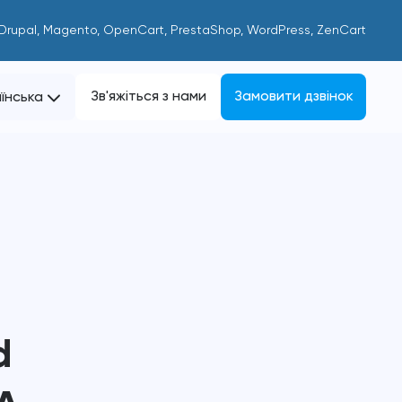
 Drupal, Magento, OpenCart, PrestaShop, WordPress, ZenCart
Зв'яжіться з нами
Замовити дзвінок
їнська
d