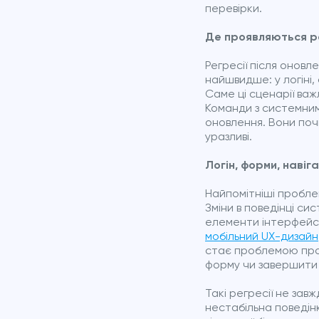
перевірки.
Де проявляються ре
Регресії після оновл
найшвидше: у логіні, 
Саме ці сценарії важ
Команди з системним
оновлення. Вони поч
уразливі.
Логін, форми, навіг
Найпомітніші пробле
Зміни в поведінці си
елементи інтерфейсу
мобільний UX-дизайн
стає проблемою проду
форму чи завершити
Такі регресії не зав
нестабільна поведін