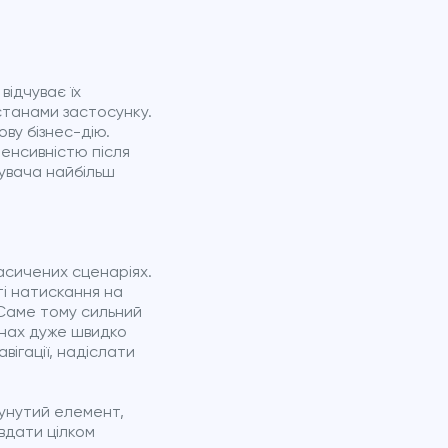
відчуває їх
 станами застосунку.
ову бізнес-дію.
енсивністю після
тувача найбільш
асичених сценаріях.
ті натискання на
 Саме тому сильний
анах дуже швидко
ігації, надіслати
сунутий елемент,
вдати цілком