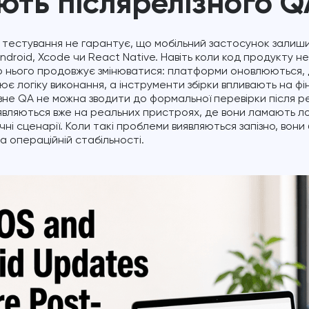
ють післярелізного Q
 тестування не гарантує, що мобільний застосунок залиш
Android, Xcode чи React Native. Навіть коли код продукту не
 нього продовжує змінюватися: платформи оновлюються,
ює логіку виконання, а інструменти збірки впливають на фі
не QA не можна зводити до формальної перевірки після релі
вляються вже на реальних пристроях, де вони ламають логі
чні сценарії. Коли такі проблеми виявляються запізно, вони 
та операційній стабільності.