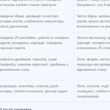
астосунку в різних станах пристрою
блокування, сну й в
оведінка збірки, архівація та експорт,
Чиста збірка, архіва
оставка асетів, стабільність симулятора,
асетів, запуск засто
обота діагностики
встановлення на ре
оведінка JS-рантайма, сумісність нативних
Запуск застосунку, к
одулів, рендеринг, навігація, поведінка
сценарії, нативні інт
торонніх пакетів
інтенсивною JS-логік
онфлікти драйверів, перегрів, зсуви
Логін, форми, жести,
нтерфейсу, помилки орієнтації, проблеми з
переходи між актив
ідновленням стану
відновлення стану
вторизація, аналітика, платежі, push-
Логін, платежі, події
оставка, глибокі посилання, фонові задачі
сповіщень, глибокі
синхронізація
ї після оновлень