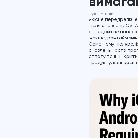
вимага
Iliya Timohin
Якісне передрелізне
після оновлень iOS, 
середовище навколо
інакше, рантайм змін
Саме тому післяреліз
оновлень часто проя
оплату та інші крити
продукту, конверсії 