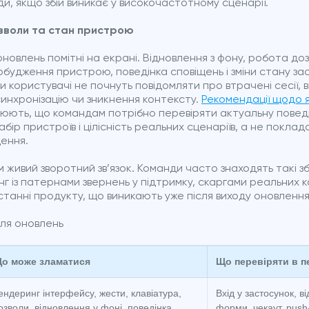
ди, якщо збій виникає у високочастотному сценарії.
зволи та стан пристрою
 оновлень помітні на екрані. Відновлення з фону, робота до
обудження пристрою, поведінка сповіщень і зміни стану за
 користувачі не почнуть повідомляти про втрачені сесії, в
синхронізацію чи зникнення контексту.
Рекомендації щодо я
юють, що командам потрібно перевіряти актуальну поведі
ір пристроїв і цілісність реальних сценаріїв, а не поклад
ення.
 живий зворотний зв’язок. Команди часто знаходять такі з
 із патернами звернень у підтримку, скаргами реальних ко
станні продукту, що виникають уже після виходу оновленн
сля оновлень
о може зламатися
Що перевіряти в п
ендеринг інтерфейсу, жести, клавіатура,
Вхід у застосунок, ві
озволи, відновлення у фоні, поведінка
форми, чекаут, push