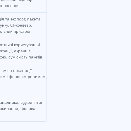
ідновлення
моделях пристроїв
ція та експорт, пакети
Невдалі збірки, проблеми зі стартом,
сунку, CI-конвеєр,
помилки завантаження асетів,
альний пристрій
нестабільність процесу випуску
ритичні користувацькі
Crash rate, проблеми з пам’яттю, регр
еграції, екрани з
рендерингу, збої на окремих версіях О
ою, сумісність пакетів
пристроях
 зміна орієнтації,
Збої на конкретних моделях, ANR, ска
ним і фоновим режимом,
на інтерфейс, звернення в підтримку в
користувачів певних пристроїв
 аналітики, відкриття зі
Сплески помилок у сторонніх інтеграці
 посилання, фонова
просідання конверсії, зламані події,
приховані збої