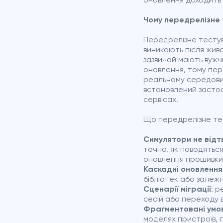
оновлення доходить 
Чому передрелізне 
Передрелізне тестув
виникають після жив
зазвичай мають вужчи
оновлення, тому пер
реальному середовищ
встановлений застос
сервісах.
Що передрелізне те
Симулятори не відт
точно, як поводятьс
оновлення прошивки
Каскадні оновленн
бібліотек або залежн
Сценарії міграції
: р
сесій або переходу в
Фрагментовані умо
моделях пристроїв, п