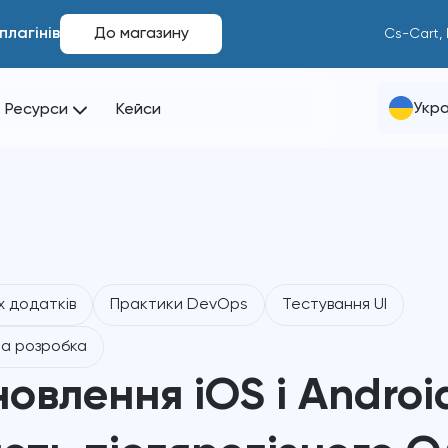
плагінів
До магазину
Cs-Cart,
Укра
Ресурси
Кейси
х додатків
Практики DevOps
Тестування UI
а розробка
овлення iOS і Androi