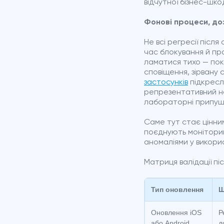
відчутної бізнес-шко
Фонові процеси, до
Не всі регресії після
час блокування й пр
ламатися тихо — поки
сповіщення, зірвану 
застосунків
підкресл
репрезентативний наб
лабораторні припущ
Саме тут стає цінним
поєднують моніторинг
аномаліями у викори
Матриця валідації пі
Тип оновлення
Щ
Оновлення iOS
Р
або Android
д