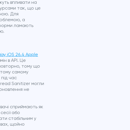
ожуть впливати на
сурсами так, що це
ною. Для
роблемою, а
атформи ламають
ю.
ізу iOS 26.4 Apple
ін в API. Це
повторно, тому що
У тому самому
 під час
read Sanitizer могли
 оновлення не
увачі сприймають як
 сесії або
ати стабільним у
вах, щойно