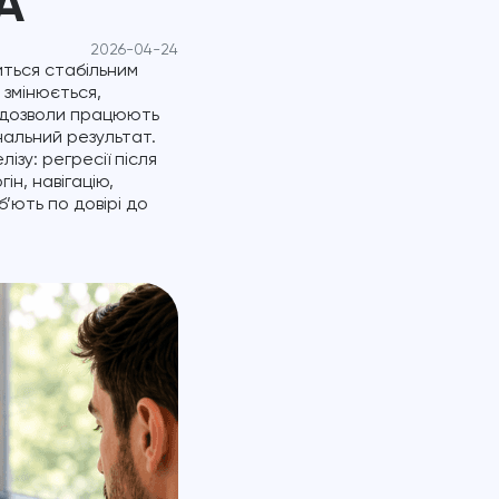
A
2026-04-24
иться стабільним
 змінюється,
 дозволи працюють
нальний результат.
зу: регресії після
н, навігацію,
б’ють по довірі до