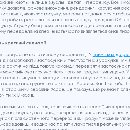
oid змінюють не лише візуальні деталі інтерфейсу. Вони м
гіку дозволів, фонове виконання, рендеринг і керування ре
ти з поведінкою застосунку, яка раніше здавалася стабіль
це робить регресії після оновлень не другорядною QA-п
дукту. У цьому блоці важливо показати, де саме зміни пл
чому передрелізна впевненість часто виявляється оманливо
ь критичні сценарії
к працює не в статичному середовищі. У
примітках до рел
ди оновлювати застосунки й тестувати їх з урахуванням зм
ple фактично підштовхує команди перевіряти застосунок 
 може змінюватися вже після того, як продукт випущено. 
le також описувала випадки, коли застосунки могли падати
 асетів, а інструменти на кшталт Address Sanitizer або Th
 зі старішими версіями Xcode. Це показує, що ризики після
мітних UI-збоїв.
кі зміни стають тоді, коли зачіпають сценарії, які корист
ід у застосунок, навігацію, завершення оплати, відновлення
унок після системного переривання. Продукт може вигляд
-середовищі й водночас почати ламатися в реальних умо