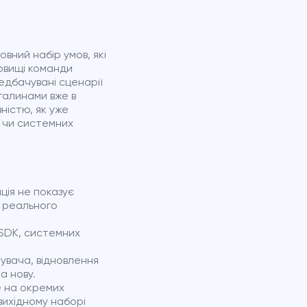
вний набір умов, які
овищі команди
едбачувані сценарії
галинами вже в
ністю, як уже
і чи системних
ація не показує
я реального
 SDK, системних
тувача, відновлення
а нову.
е на окремих
 вихідному наборі