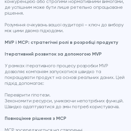
конкуренцією або строгими нормативними вимогами,
де успішним може бути лише ретельно опрацьоване
рішення.
Розуміння очікувань вашої аудиторії – ключ до вибору
між цими двома підходами.
MVP і MCP: стратегічні ролі в розробці продукту
Ітеративний розвиток за допомогою MVP
У рамках ітеративного процесу розробки MVP
дозволяє компаніям запускатися швидко та
покращувати продукт на основі реальних даних. Цей
підхід допомагає:
Перевірити гіпотези.
Зекономити ресурси, уникаючи непотрібних функцій.
Швидко адаптуватися до змін потреб користувачів.
Повноцінне рішення з MCP
MCP зосереджується на створенні