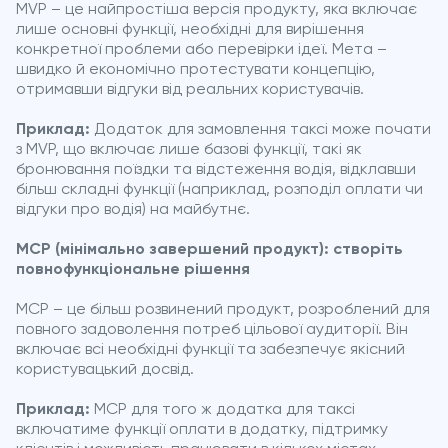
MVP – це найпростіша версія продукту, яка включає
лише основні функції, необхідні для вирішення
конкретної проблеми або перевірки ідеї. Мета –
швидко й економічно протестувати концепцію,
отримавши відгуки від реальних користувачів.
Приклад:
Додаток для замовлення таксі може почати
з MVP, що включає лише базові функції, такі як
бронювання поїздки та відстеження водія, відклавши
більш складні функції (наприклад, розподіл оплати чи
відгуки про водія) на майбутнє.
MCP (мінімально завершений продукт): створіть
повнофункціональне рішення
MCP – це більш розвинений продукт, розроблений для
повного задоволення потреб цільової аудиторії. Він
включає всі необхідні функції та забезпечує якісний
користувацький досвід.
Приклад:
MCP для того ж додатка для таксі
включатиме функції оплати в додатку, підтримку