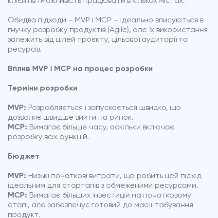
клієнтів і можливість працювати в кількох містах.
Обидва підходи – MVP і MCP – ідеально вписуються в
гнучку розробку продуктів (Agile), але їх використання
залежить від цілей проєкту, цільової аудиторії та
ресурсів.
Вплив MVP і MCP на процес розробки
Терміни розробки
MVP:
Розробляється і запускається швидко, що
дозволяє швидше вийти на ринок.
MCP:
Вимагає більше часу, оскільки включає
розробку всіх функцій.
Бюджет
MVP:
Низькі початкові витрати, що робить цей підхід
ідеальним для стартапів з обмеженими ресурсами.
MCP:
Вимагає більших інвестицій на початковому
етапі, але забезпечує готовий до масштабування
продукт.