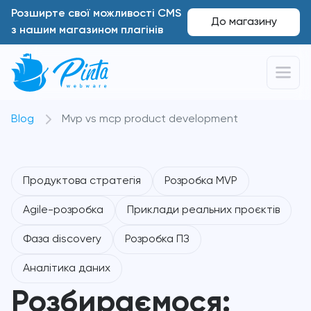
Розширте свої можливості CMS
До магазину
з нашим магазином плагінів
Blog
Mvp vs mcp product development
Продуктова стратегія
Розробка MVP
Agile-розробка
Приклади реальних проєктів
Фаза discovery
Розробка ПЗ
Аналітика даних
Розбираємося: