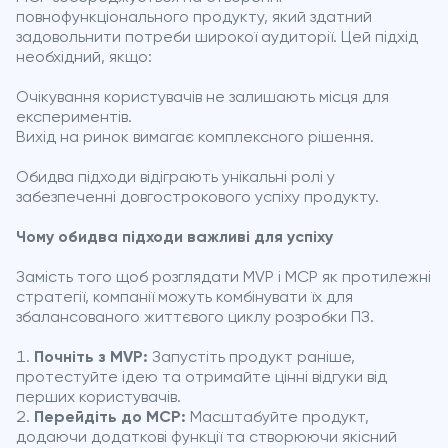
повнофункціонального продукту, який здатний
задовольнити потреби широкої аудиторії. Цей підхід
необхідний, якщо:
Очікування користувачів не залишають місця для
експериментів.
Вихід на ринок вимагає комплексного рішення.
Обидва підходи відіграють унікальні ролі у
забезпеченні довгострокового успіху продукту.
Чому обидва підходи важливі для успіху
Замість того щоб розглядати MVP і MCP як протилежні
стратегії, компанії можуть комбінувати їх для
збалансованого життєвого циклу розробки ПЗ.
Почніть з MVP:
Запустіть продукт раніше,
протестуйте ідею та отримайте цінні відгуки від
перших користувачів.
Перейдіть до MCP:
Масштабуйте продукт,
додаючи додаткові функції та створюючи якісний