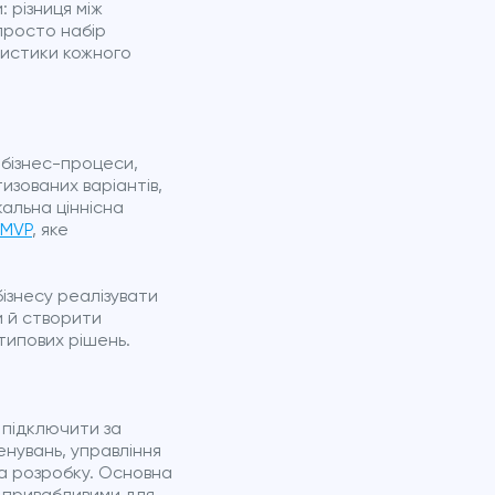
 різниця між
просто набір
ристики кожного
 бізнес-процеси,
изованих варіантів,
альна ціннісна
 MVP
, яке
бізнесу реалізувати
и й створити
типових рішень.
о підключити за
енувань, управління
а розробку. Основна