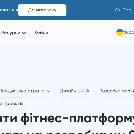
плагінів
До магазину
Cs-Cart,
Укра
Ресурси
Кейси
Продуктова стратегія
Дизайн UI/UX
Розробка мобіл
х проєктів
ати фітнес-платформ