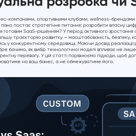
дуальна розробка чи 
ес-компаніями, спортивними клубами, wellness-брендами 
пізно постає стратегічне питання: розробити власну циф
я готовим SaaS-рішенням? У період активного зростання
льшу траєкторію розвитку — масштабованість, безпеку, 
ись у конкурентному середовищі. Маючи досвід реалізації р
бре бачимо, як вибір технологічної моделі впливає не лише
рентну перевагу. У цій статті порівнюємо підходи, щоб д
юватиме на ваш бізнес, а не обмежуватиме його.