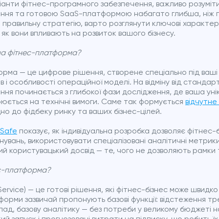
іанти фітнес-програмного забезпечення, важливо розуміти:
ення та готовою SaaS-платформою набагато глибша, ніж 
 правильну стратегію, варто розглянути ключові характе
и, як вони впливають на розвиток вашого бізнесу.
на фітнес-платформа?
орма — це цифрове рішення, створене спеціально під ваші
 і особливості операційної моделі. На відміну від стандарт
ня починається з глибокої фази дослідження, де ваша унік
юється на технічні вимоги. Саме так формується
відчутне
но до фідбеку ринку та ваших бізнес-цілей.
Safe
показує, як індивідуальна розробка дозволяє фітнес-
нувань, використовувати спеціалізовані аналітичні метрик
й користувацький досвід — те, чого не дозволяють рамки 
с-платформа?
Service) — це готові рішення, які фітнес-бізнес може швидк
форми зазвичай пропонують базові функції: відстеження тр
ад, базову аналітику — без потреби у великому бюджеті н