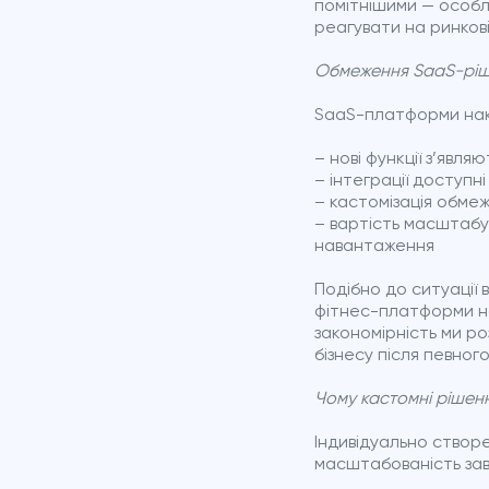
помітнішими — особл
реагувати на ринкові
Обмеження SaaS-ріш
SaaS-платформи накл
– нові функції з’явл
– інтеграції доступ
– кастомізація обме
– вартість масштабу
навантаження
Подібно до ситуації 
фітнес-платформи на
закономірність ми р
бізнесу після певног
Чому кастомні ріше
Індивідуально створ
масштабованість зав