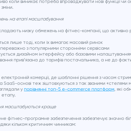
иво коли виникає потреба впроваджувати нові функції чи 
 зміни.
ень на етапі масштабування
адають низку обмежень на фітнес-компанії, що активно 
яються лише тоді, коли їх вимагає масовий ринок
ні переважно з популярними сторонніми сервісами
жується дизайном інтерфейсу або базовими налаштування
вання прив’язана до тарифів постачальника, а не до факт
в електронній комерції, де шаблонні рішення з часом стри
 SaaS-основі теж зіштовхуються з так званими «стелями
озглядали у
порівнянні топ-5 e-commerce платформ
, які о
о етапу.
ння масштабуються краще
ене фітнес-програмне забезпечення забезпечує значно бі
дяки кільком критичним чинникам: