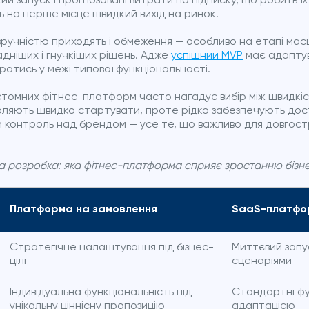
й запуск і прогнозовані витрати на підписку, що робить ї
ть на перше місце швидкий вихід на ринок.
 зручністю приходять і обмеження — особливо на етапі ма
дніших і гнучкіших рішень. Адже
успішний MVP
має адаптув
иратись у межі типової функціональності.
астомних фітнес-платформ часто нагадує вибір між швидкі
оляють швидко стартувати, проте рідко забезпечують дос
чи контроль над брендом — усе те, що важливо для довгос
на розробка: яка фітнес-платформа сприяє зростанню бізн
Платформа на замовлення
SaaS-платфо
Стратегічне налаштування під бізнес-
Миттєвий запус
цілі
сценаріями
Індивідуальна функціональність під
Стандартні фу
унікальну ціннісну пропозицію
адаптацією