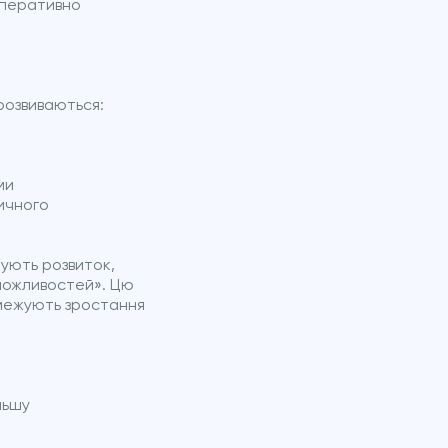
оперативно
розвиваються:
ми
ичного
мують розвиток,
 можливостей». Цю
бмежують зростання
льшу