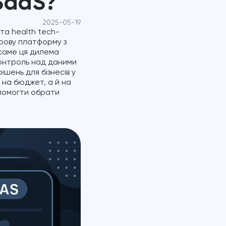
SaaS?
2025-05-19
та health tech-
рову платформу з
 саме ця дилема
контроль над даними
ішень для бізнесів у
 на бюджет, а й на
опомогти обрати