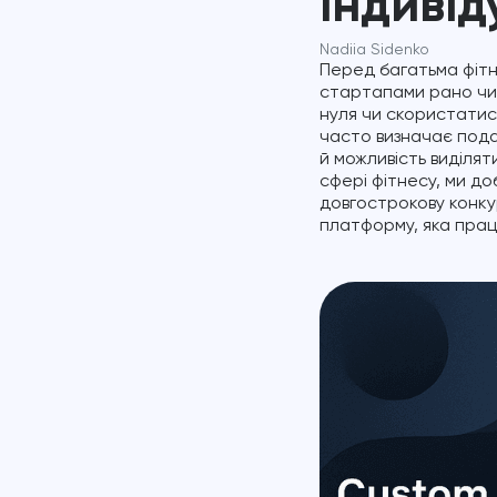
індиві
Nadiia Sidenko
Перед багатьма фітн
стартапами рано чи 
нуля чи скористатис
часто визначає пода
й можливість виділят
сфері фітнесу, ми до
довгострокову конку
платформу, яка прац