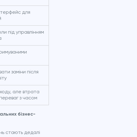
інтерфейс для
й
ли під управлінням
а
тримуваними
ати заміни після
іту
входу, але втрата
переваг з часом
альних бізнес-
ень стають дедалі