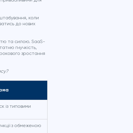
х привабливими для
сштабування, коли
атись до нових
стю та силою. SaaS-
татню гнучкість,
трокового зростання
есу?
рма
к із типовими
нкції з обмеженою