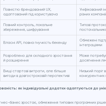
Повністю брендований UX,
Уніфікований 
адаптований під користувача
різних компані
Повний контроль, локальне
Типові протоко
збереження, шифрування
постачальник
Обмежені під
Власні API, повна гнучкість бекенду
інтеграціями
Розроблено для складного зростання
Може потребув
й розширення
досягнення лім
Вищі стартові витрати, але більше
Низький поріг 
вигоди в довгостроковій перспективі
конкурентних 
ованість: як індивідуальні додатки адаптуються до унік
фітнес-бізнес зростає, обмеження типових програмних ріш