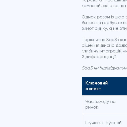
перевага — це швидки
компаній, які ставля
Однак разом із цією
бізнес потребує скла
вимог ринку, а не вп
Порівняння SaaS і к
рішення дійсно дозв
глибину інтеграцій 
й диференціації.
SaaS чи індивідуаль
Ключовий
аспект
Час виходу на
ринок
Гнучкість функцій