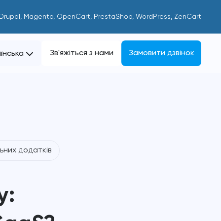
 Drupal, Magento, OpenCart, PrestaShop, WordPress, ZenCart
Зв'яжіться з нами
Замовити дзвінок
їнська
ьних додатків
у: