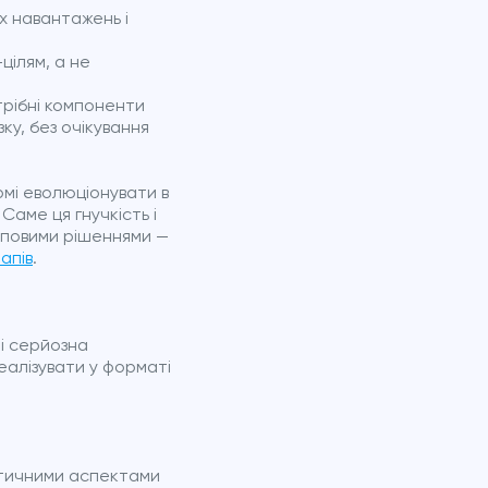
х навантажень і
цілям, а не
рібні компоненти
ку, без очікування
мі еволюціонувати в
Саме ця гнучкість і
иповими рішеннями —
апів
.
 і серйозна
реалізувати у форматі
итичними аспектами