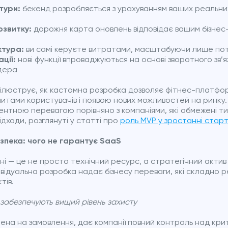
тури:
бекенд розробляється з урахуванням ваших реальни
озвитку:
дорожня карта оновлень відповідає вашим бізнес-
ктура:
ви самі керуєте витратами, масштабуючи лише пот
ції:
нові функції впроваджуються на основі зворотного зв’яз
йдера
ілюструє, як кастомна розробка дозволяє фітнес-платфор
итами користувачів і появою нових можливостей на ринку. 
ентною перевагою порівняно з компаніями, які обмежені т
ідходи, розглянуті у статті про
роль MVP у зростанні старт
езпека: чого не гарантує SaaS
ані — це не просто технічний ресурс, а стратегічний актив
дивідуальна розробка надає бізнесу переваги, які складно 
тів.
 забезпечують вищий рівень захисту
на на замовлення, дає компанії повний контроль над кр