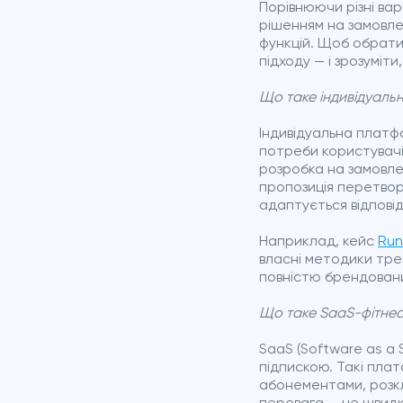
Порівнюючи різні вар
рішенням на замовл
функцій. Щоб обрати
підходу — і зрозуміт
Що таке індивідуаль
Індивідуальна платф
потреби користувачів
розробка на замовлен
пропозиція перетвор
адаптується відповід
Наприклад, кейс
Run
власні методики тре
повністю брендовани
Що таке SaaS-фітне
SaaS (Software as a 
підпискою. Такі плат
абонементами, розкл