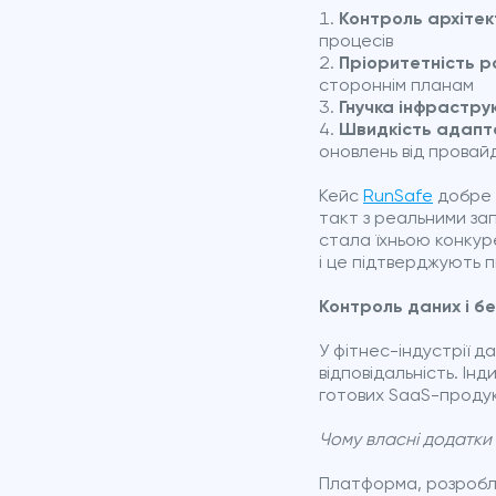
Контроль архітек
процесів
Пріоритетність р
стороннім планам
Гнучка інфрастру
Швидкість адапта
оновлень від прова
Кейс
RunSafe
добре 
такт з реальними зап
стала їхньою конкур
і це підтверджують п
Контроль даних і б
У фітнес-індустрії д
відповідальність. Ін
готових SaaS-продук
Чому власні додатки
Платформа, розробле