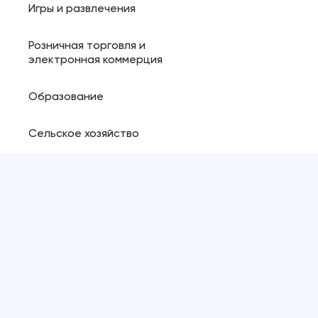
Игры и развлечения
Розничная торговля и
электронная коммерция
Образование
Сельское хозяйство
Ресурсы
Блог
Магазин плагинов
Политика конфиденциальности
Copyright ©️
2026
, Pinta webware