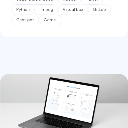
Python
ffmpeg
Virtual box
GitLab
Chat gpt
Gemini