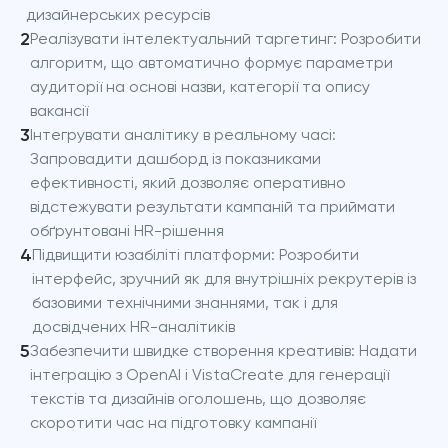
дизайнерських ресурсів
2
Реалізувати інтелектуальний таргетинг: Розробити
алгоритм, що автоматично формує параметри
аудиторії на основі назви, категорії та опису
вакансії
3
Інтегрувати аналітику в реальному часі:
Запровадити дашборд із показниками
ефективності, який дозволяє оперативно
відстежувати результати кампаній та приймати
обґрунтовані HR-рішення
4
Підвищити юзабіліті платформи: Розробити
інтерфейс, зручний як для внутрішніх рекрутерів із
базовими технічними знаннями, так і для
досвідчених HR-аналітиків
5
Забезпечити швидке створення креативів: Надати
інтеграцію з OpenAI і VistaCreate для генерації
текстів та дизайнів оголошень, що дозволяє
скоротити час на підготовку кампанії