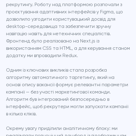
рекрутингу. Роботу над платформою розпочали з 
проєктування адаптивних інтерфейсів у Figma, що 
дозволило узгодити користувацький досвід для 
desktop-середовища та забезпечити зручну 
навігацію навіть для нетехнічних спеціалістів. 
Фронтенд було реалізовано на Next.js із 
використанням CSS та HTML, а для керування станом 
додатку ми впровадили Redux.
Одним із ключових викликів стала розробка 
алгоритму автоматичного таргетингу, який на 
основі опису вакансії формує релевантні параметри 
кампанії — без участі маркетингової команди. 
Алгоритм був інтегрований безпосередньо в 
інтерфейс, щоб рекрутери могли запускати кампанії 
в кілька кліків.
Окрему увагу приділили аналітичному блоку: ми 
реалізували повноцінний дашборд із відображенням 