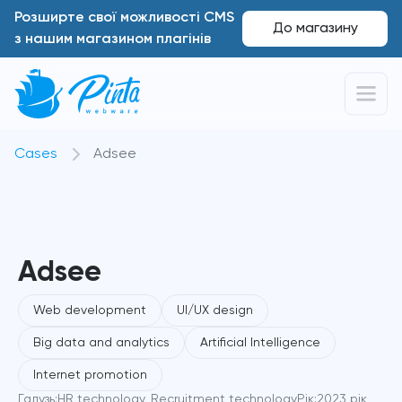
Розширте свої можливості CMS
До магазину
з нашим магазином плагінів
Cases
Adsee
Adsee
Web development
UI/UX design
Big data and analytics
Artificial Intelligence
Internet promotion
Галузь:
HR technology, Recruitment technology
Pік:
2023 рік