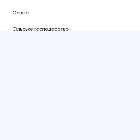
Освіта
Сільське господарство
Ресурси
Блог
Магазин плагінів
Політика конфіденційності
Copyright ©️
2026
, Pinta webware