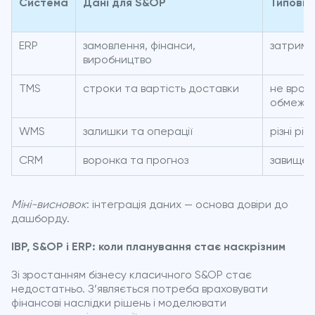
Система
Дані для S&OP
Типовий
ERP
замовлення, фінанси,
затримк
виробництво
TMS
строки та вартість доставки
не врахо
обмеже
WMS
залишки та операції
різні рів
CRM
воронка та прогноз
завищені
Міні-висновок
: інтеграція даних — основа довіри до
дашборду.
IBP, S&OP і ERP: коли планування стає наскрізним
Зі зростанням бізнесу класичного S&OP стає
недостатньо. З’являється потреба враховувати
фінансові наслідки рішень і моделювати