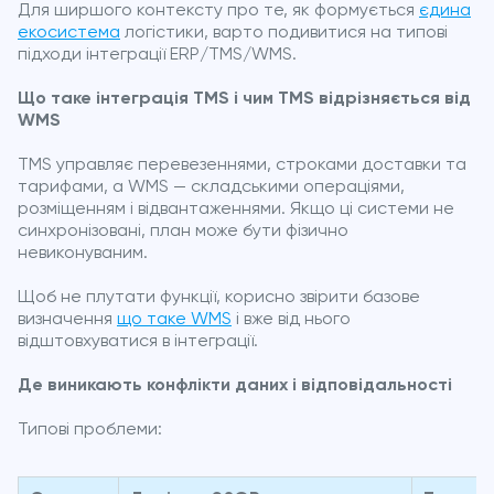
Для ширшого контексту про те, як формується
єдина
екосистема
логістики, варто подивитися на типові
підходи інтеграції ERP/TMS/WMS.
Що таке інтеграція TMS і чим TMS відрізняється від
WMS
TMS управляє перевезеннями, строками доставки та
тарифами, а WMS — складськими операціями,
розміщенням і відвантаженнями. Якщо ці системи не
синхронізовані, план може бути фізично
невиконуваним.
Щоб не плутати функції, корисно звірити базове
визначення
що таке WMS
і вже від нього
відштовхуватися в інтеграції.
Де виникають конфлікти даних і відповідальності
Типові проблеми: