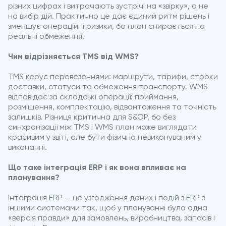
різних цифрах і витрачають зустрічі на «звірку», а не
на вибір дій. Практично це дає єдиний ритм рішень і
зменшує операційні ризики, бо план спирається на
реальні обмеження.
Чим відрізняється TMS від WMS?
TMS керує перевезеннями: маршрути, тарифи, строки
доставки, статуси та обмеження транспорту. WMS
відповідає за складські операції: приймання,
розміщення, комплектацію, відвантаження та точність
залишків. Різниця критична для S&OP, бо без
синхронізації між TMS і WMS план може виглядати
красивим у звіті, але бути фізично невиконуваним у
виконанні.
Що таке інтеграція ERP і як вона впливає на
планування?
Інтеграція ERP — це узгодження даних і подій з ERP з
іншими системами так, щоб у плануванні була одна
«версія правди» для замовлень, виробництва, запасів і