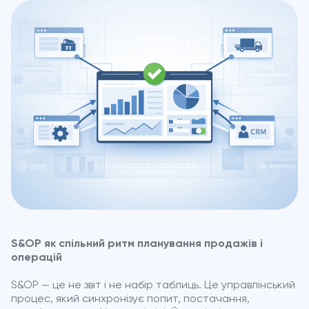
S&OP як спільний ритм планування продажів і
операцій
S&OP — це не звіт і не набір таблиць. Це управлінський
процес, який синхронізує попит, постачання,