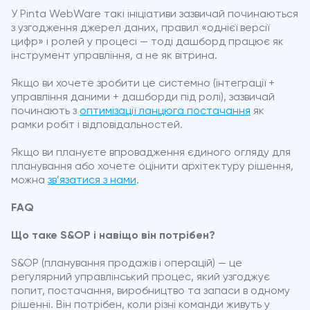
У Pinta WebWare такі ініціативи зазвичай починаються
з узгодження джерел даних, правил «однієї версії
цифр» і ролей у процесі — тоді дашборд працює як
інструмент управління, а не як вітрина.
Якщо ви хочете зробити це системно (інтеграції +
управління даними + дашборди під ролі), зазвичай
починають з
оптимізації ланцюга постачання
як
рамки робіт і відповідальностей.
Якщо ви плануєте впровадження єдиного огляду для
планування або хочете оцінити архітектуру рішення,
можна
зв’язатися з нами
.
FAQ
Що таке S&OP і навіщо він потрібен?
S&OP (планування продажів і операцій) — це
регулярний управлінський процес, який узгоджує
попит, постачання, виробництво та запаси в одному
рішенні. Він потрібен, коли різні команди живуть у