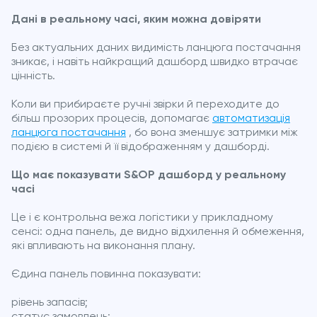
Дані в реальному часі, яким можна довіряти
Без актуальних даних видимість ланцюга постачання
зникає, і навіть найкращий дашборд швидко втрачає
цінність.
Коли ви прибираєте ручні звірки й переходите до
більш прозорих процесів, допомагає
автоматизація
ланцюга постачання
, бо вона зменшує затримки між
подією в системі й її відображенням у дашборді.
Що має показувати S&OP дашборд у реальному
часі
Це і є контрольна вежа логістики у прикладному
сенсі: одна панель, де видно відхилення й обмеження,
які впливають на виконання плану.
Єдина панель повинна показувати:
рівень запасів;
статус замовлень;