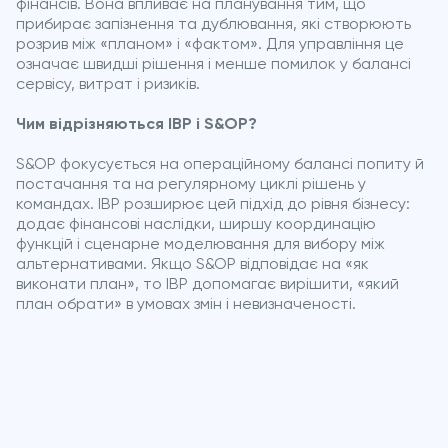
фінансів. Вона впливає на планування тим, що
прибирає запізнення та дублювання, які створюють
розрив між «планом» і «фактом». Для управління це
означає швидші рішення і менше помилок у балансі
сервісу, витрат і ризиків.
Чим відрізняються IBP і S&OP?
S&OP фокусується на операційному балансі попиту й
постачання та на регулярному циклі рішень у
командах. IBP розширює цей підхід до рівня бізнесу:
додає фінансові наслідки, ширшу координацію
функцій і сценарне моделювання для вибору між
альтернативами. Якщо S&OP відповідає на «як
виконати план», то IBP допомагає вирішити, «який
план обрати» в умовах змін і невизначеності.