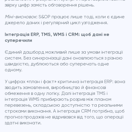
звірку цифр замість обговорення рішень.
Міні-висновок
: S&OP працює лише тоді, коли є єдине
джерело даних і регулярний цикл узгодження.
Інтеграція ERP, TMS, WMS і CRM: щоб дані не
суперечили
Єдиний дашборд можливий лише за умови інтеграції
систем. Без синхронізації дані оновлюються з різною
швидкістю, дублюються або суперечать одне
одному.
У цифрах «план і факт» критична інтеграція ERP: вона
зводить замовлення, виробництво й фінансові
обмеження в одну логіку. Далі інтеграція TMS і
інтеграція WMS прибирають розрив між планом
перевезень, складською доступністю та реальними
строками виконання. А інтеграція CRM потрібна, щоб
прогноз продажів не відривався від того, що операції
здатні виконати.