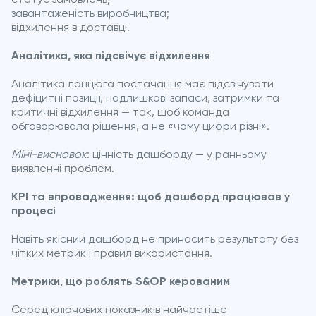
завантаженість виробництва;
відхилення в доставці.
Аналітика, яка підсвічує відхилення
Аналітика ланцюга постачання має підсвічувати
дефіцитні позиції, надлишкові запаси, затримки та
критичні відхилення — так, щоб команда
обговорювала рішення, а не «чому цифри різні».
Міні-висновок
: цінність дашборду — у ранньому
виявленні проблем.
KPI та впровадження: щоб дашборд працював у
процесі
Навіть якісний дашборд не приносить результату без
чітких метрик і правил використання.
Метрики, що роблять S&OP керованим
Серед ключових показників найчастіше