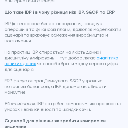
альтернативні сценарії.
Що таке IBP і в чому різниця між IBP, S&OP та ERP
IBP (інтегроване бізнес-планування) поєднує
операційні та фінансові плани, дозволяє моделювати
сценарії та враховує обмеження виробництва й
постачання.
На практиці IBP спирається на якість даних і
дисципліну вимірювань — тут добре лягає
аналітика
великих даних
як спосіб зібрати «одну версію цифр»
для сценаріїв.
ERP фіксує операції минулого, S&OP управляє
поточним балансом, а IBP допомагає обирати
майбутнє.
Міні-висновок:
IBP потрібен компаніям, які працюють в
умовах невизначеності та швидких змін.
Сценарії для рішень: як зробити компроміси
видимими