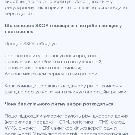
виробництво та фінансові цілі. Його цінність — у
регулярному циклі прийняття рішень на основі єдиної
версії даних.
Що означає S&OP і навіщо він потрібен ланцюгу
постачання
Процес S&OP об’єднує:
прогноз попиту та планування продажів;
планування виробництва та потужностей;
планування запасів і постачання;
баланс між рівнем сервісу та витратами.
Коли команди працюють в єдиному ритмі, компанія
швидше реагує на зміни та знижує операційні ризики.
Чому без спільного ритму цифри розходяться
Якщо підрозділи використовують різні джерела даних
(наприклад, продажі — CRM, логістика — TMS, склад —
WMS, фінанси — ERP), виникає кілька версій однієї
реальності. У результаті зустрічі перетворюються на