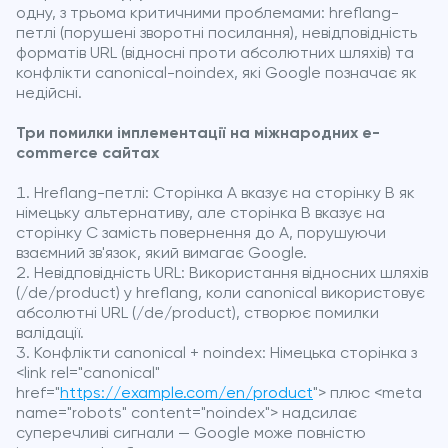
одну, з трьома критичними проблемами: hreflang-
петлі (порушені зворотні посилання), невідповідність
форматів URL (відносні проти абсолютних шляхів) та
конфлікти canonical-noindex, які Google позначає як
недійсні.
Три помилки імплементації на міжнародних e-
commerce сайтах
Hreflang-петлі: Сторінка A вказує на сторінку B як
німецьку альтернативу, але сторінка B вказує на
сторінку C замість повернення до A, порушуючи
взаємний зв'язок, який вимагає Google.
Невідповідність URL: Використання відносних шляхів
(/de/product) у hreflang, коли canonical використовує
абсолютні URL (/de/product), створює помилки
валідації.
Конфлікти canonical + noindex: Німецька сторінка з
<link rel="canonical"
href="
https://example.com/en/product
"> плюс <meta
name="robots" content="noindex"> надсилає
суперечливі сигнали — Google може повністю