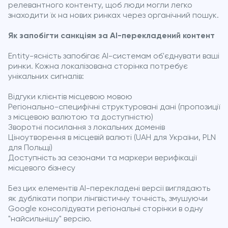
релевантного контенту, щоб люди могли легко
знаходити їх на нових ринках через органічний пошук.
Як запобігти санкціям за AI-перекладений контент
Entity-ясність запобігає AI-системам об'єднувати ваші
ринки. Кожна локалізована сторінка потребує
унікальних сигналів:
Відгуки клієнтів місцевою мовою
Регіонально-специфічні структуровані дані (пропозиції
з місцевою валютою та доступністю)
Зворотні посилання з локальних доменів
Ціноутворення в місцевій валюті (UAH для України, PLN
для Польщі)
Доступність за сезонами та маркери верифікації
місцевого бізнесу
Без цих елементів AI-перекладені версії виглядають
як дублікати попри лінгвістичну точність, змушуючи
Google консолідувати регіональні сторінки в одну
"найсильнішу" версію.