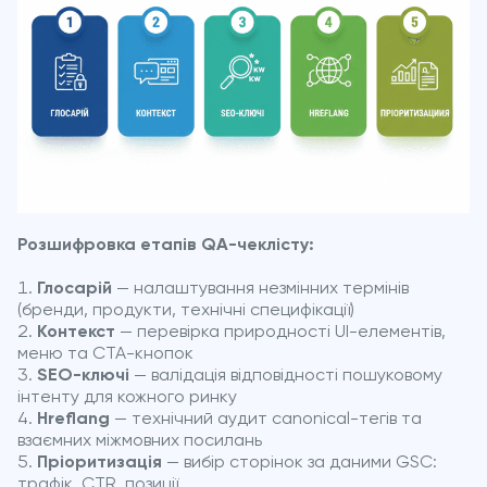
Розшифровка етапів QA-чеклісту:
Глосарій
— налаштування незмінних термінів
(бренди, продукти, технічні специфікації)
Контекст
— перевірка природності UI-елементів,
меню та CTA-кнопок
SEO-ключі
— валідація відповідності пошуковому
інтенту для кожного ринку
Hreflang
— технічний аудит canonical-тегів та
взаємних міжмовних посилань
Пріоритизація
— вибір сторінок за даними GSC:
трафік, CTR, позиції