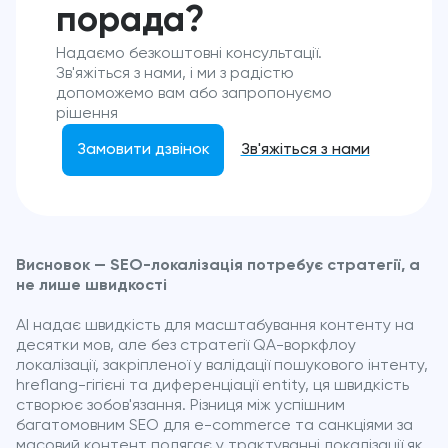
порада?
Надаємо безкоштовні консультації.
Зв'яжіться з нами, і ми з радістю
допоможемо вам або запропонуємо
рішення
Замовити дзвінок
Зв'яжіться з нами
Висновок — SEO-локалізація потребує стратегії, а
не лише швидкості
AI надає швидкість для масштабування контенту на
десятки мов, але без стратегії QA-воркфлоу
локалізації, закріпленої у валідації пошукового інтенту,
hreflang-гігієні та диференціації entity, ця швидкість
створює зобов'язання. Різниця між успішним
багатомовним SEO для e-commerce та санкціями за
масовий контент полягає у трактуванні локалізації як