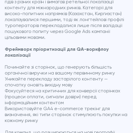
гідів з різних країн і вимагав ретельної локалізації
контенту для міжнародних ринків. Категорії для
високо-попитних напрямків (Казахстан, Киргизстан)
локалізувалися першими, тоді як лонгтейлові профілі
туроператорів перекладалися лише після валідації
пошукового попиту через Google Ads кампанії
цільовими мовами.
Фреймворк пріоритизації для QA-воркфлоу
локалізації
Починайте зі сторінок, що генерують більшість
органічної виручки на вашому первинному ринку
Уникайте перекладу застарілого контенту —
спочатку оновіть вихідну мову
Фокусуйтеся на критичних для конверсії сторінках
(процеси оплати, сигнали довіри) перед
інформаційним контентом
Використовуйте GA4 e-commerce трекінг для
визначення, які типи сторінок стимулюють покупки на
кожному ринку
Для команд, що розширюються на нові географії,