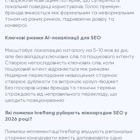
створюючи навігаційні патерни, що суперечать
локальній поведінці користувачів. Голос преміум-
брендів змінюється між формальним та неформальним
тоном на різних ринках, підриваючи довіру та
конверсії.
Ключові ризики AI-локалізації для SEO
Масштабує локалізацію каталогу на 5-10 мов за дні,
але без валідації ключових слів та пошукового інтенту
Створює непослідовність ключових слів, коли
пошуковий інтент відрізняється між ринками
Надмірне перекладання низькоцінних сторінок
створює дублікати та витрачає краул-бюджет
Без глосаріїв назви брендів та технічні терміни
страждають від неправильного перекладу, що
шкодить позиціонуванню
Які помилки hreflang руйнують міжнародне SEO у
2026 році?
Помилки імплементації hreflang змушують регіональні
сторінки конкурувати замість доповнювати одна