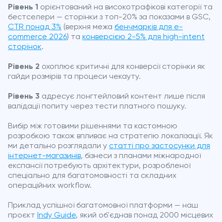
Рівень 1
орієнтований на високотрафікові категорії та
бестселери — сторінки з топ-20% за показами в GSC,
CTR понад 3%
(верхня межа
бенчмарків для e-
commerce 2026
) та
конверсією 2-5% для high-intent
сторінок
.
Рівень 2
охоплює критичні для конверсії сторінки як
гайди розмірів та процеси чекауту.
Рівень 3
адресує лонгтейловий контент лише після
валідації попиту через тести платного пошуку.
Вибір між готовими рішеннями та кастомною
розробкою також впливає на стратегію локалізації. Як
ми детально розглядали у
статті про застосунки для
інтернет-магазинів
, бізнеси з планами міжнародної
експансії потребують архітектури, розробленої
спеціально для багатомовності та складних
операційних workflow.
Приклад успішної багатомовної платформи — наш
проєкт
Indy Guide
, який об'єднав понад 2000 місцевих