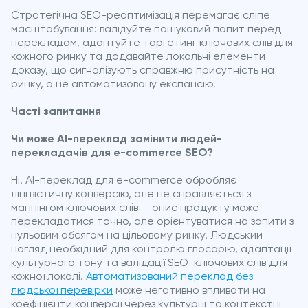
Стратегічна SEO-реоптимізація перемагає сліпе
масштабування: валідуйте пошуковий попит перед
перекладом, адаптуйте таргетинг ключових слів для
кожного ринку та додавайте локальні елементи
доказу, що сигналізують справжню присутність на
ринку, а не автоматизовану експансію.
Часті запитання
Чи може AI-переклад замінити людей-
перекладачів для e-commerce SEO?
Ні. AI-переклад для e-commerce обробляє
лінгвістичну конверсію, але не справляється з
маппінгом ключових слів — опис продукту може
перекладатися точно, але орієнтуватися на запити з
нульовим обсягом на цільовому ринку. Людський
нагляд необхідний для контролю глосарію, адаптації
культурного тону та валідації SEO-ключових слів для
кожної локалі.
Автоматизований переклад без
людської перевірки
може негативно впливати на
коефіцієнти конверсії через культурні та контекстні