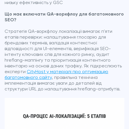
низьку ефективність у GSC
Що має включати QA-воркфлоу для багатомовного
SEO?
Стратегія QA-воркфлоу локалізації вимагає п'яти
етапів перевірки: налаштування глосарію для
брендових термінів, валідація контекстної
відповідності для UI-елементів, верифікація SEO-
інтенту ключових слів для кожного ринку, аудит
hreflang-маппінгу та пріоритизація контентного
інвентарю на основі даних трафіку. Як підкреслюють
експерти
CityHost у матеріалі про оптимізацію
багатомовного сайту
, правильна технічна
імплементація вимагає уваги до деталей від
структури URL до налаштування hreflang-атрибутів.