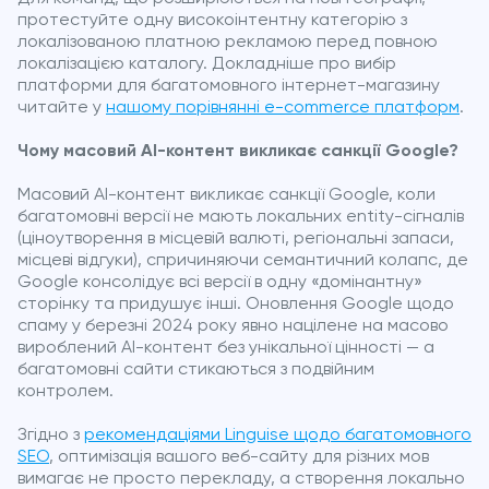
протестуйте одну високоінтентну категорію з
локалізованою платною рекламою перед повною
локалізацією каталогу. Докладніше про вибір
платформи для багатомовного інтернет-магазину
читайте у
нашому порівнянні e-commerce платформ
.
Чому масовий AI-контент викликає санкції Google?
Масовий AI-контент викликає санкції Google, коли
багатомовні версії не мають локальних entity-сігналів
(ціноутворення в місцевій валюті, регіональні запаси,
місцеві відгуки), спричиняючи семантичний колапс, де
Google консолідує всі версії в одну «домінантну»
сторінку та придушує інші. Оновлення Google щодо
спаму у березні 2024 року явно націлене на масово
вироблений AI-контент без унікальної цінності — а
багатомовні сайти стикаються з подвійним
контролем.
Згідно з
рекомендаціями Linguise щодо багатомовного
SEO
, оптимізація вашого веб-сайту для різних мов
вимагає не просто перекладу, а створення локально