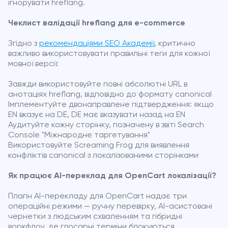
ігнорувати hreflang.
Чеклист валідації hreflang для e-commerce
Згідно з
рекомендаціями SEO Академії
, критично
важливо використовувати правильні теги для кожної
мовної версії:
Завжди використовуйте повні абсолютні URL в
анотаціях hreflang, відповідно до формату canonical
Імплементуйте двонаправлене підтвердження: якщо
EN вказує на DE, DE має вказувати назад на EN
Аудитуйте кожну сторінку, позначену в звіті Search
Console "Міжнародне таргетування"
Використовуйте Screaming Frog для виявлення
конфліктів canonical з локалізованими сторінками
Як працює AI-переклад для OpenCart локалізації?
Плагін AI-перекладу для OpenCart надає три
операційні режими — ручну перевірку, AI-асистовані
чернетки з людським схваленням та гібридні
воркфлоу, де глосарні терміни блокуються