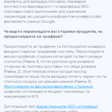
воркфлоу для валідації глосарію, перевірки
контекстної відповідності та верифікації SEO-
ключових слів є критичними для уникнення
перекладів, які шкодять коефіцієнтам конверсії або
викликають санкції Google.
Чи варто перекладати всі сторінки продуктів, чи
пріоритизувати за трафіком?
Пріоритизуйте за трафіком та потенціалом конверсії,
використовуючи трирівневу систему. Перекладайте
високотрафікові сторінки категорій та бестселери
спочатку (Рівень 1), потім критичні для конверсії
сторінки як політики доставки та гайди розмірів
(Рівень 2). Лонгтейлові описи продуктів слід
локалізувати лише після валідації попиту через тести
платного пошуку на цільових ринках (Рівень 3).
Фокусування на висококонверсійних сторінках
дозволяє оптимізувати бюджет локалізації та
максимізувати ROI.
Детальніше про
базові принципи SEO-оптимізації
читайте у нашому комплексному гайді.