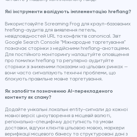
Які інструменти валідують імплементацію hreflang?
Використовуйте Screaming Frog для краул-базованих
hreflang-аудитів для виявлення петель,
невідповідностей URL та конфліктів canonical. Звіт
Google Search Console "Міжнародне таргетування"
позначає сторінки з недійсними hreflang-анотаціями.
Для постійного моніторингу налаштуйте оповіщення
про помилки hreflang та регулярно аудитуйте
сторінки зі зниженими показами на цільових ринках —
вони часто сигналізують технічні проблеми, що
блокують правильне мовне таргетування.
Як запобігти позначенню AI-перекладеного
контенту як спаму?
Додайте унікальні локальні entity-сигнали до кожної
мовної версії: ціноутворення в місцевій валюті,
регіонально-специфічну доступність та умови
доставки, відгуки клієнтів цільовою мовою, маркери
верифікації місцевого бізнесу та структуровані дані з