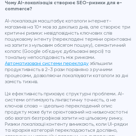
Чому AI-локалізація створює SEO-ризики для e-
commerce?
AI-локалізація масштабує каталоги інтернет-
магазинів на 10+ мов за декілька днів, але створює три
критичні ризики: невідповідність ключових слів
пошуковому інтенту (перекладені терміни орієнтовані
на запити з нульовим обсягом пошуку), семантичний
колапс (Google об'єднує дубльовані версії) та
тональну непослідовність між ринками.
Автоматизовані системи перекладу
збільшили
продуктивність в 2-3 рази порівняно з ручними
процесами, дозволяючи локалізувати каталоги за дні
замість тижнів.
Ця ефективність приховує структурні проблеми. AI-
системи оптимізують лінгвістичну точність, а не
ключові слова — ідеально перекладений опис
продукту може бути орієнтований на низькочастотні
або взагалі безтрафікові запити на цільовому ринку.
Ризики локалізації контенту виникають, коли UI-рядки
та ієрархія категорій перекладаються дослівно,