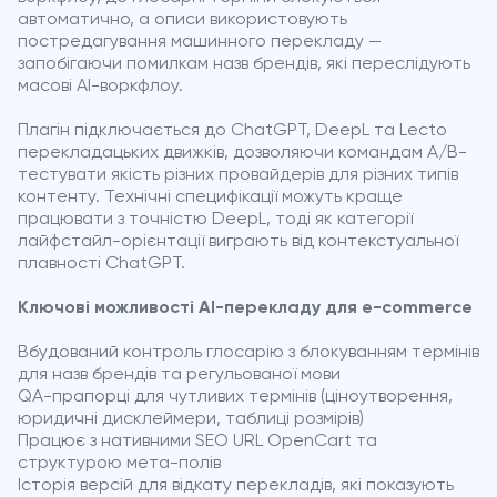
автоматично, а описи використовують
постредагування машинного перекладу —
запобігаючи помилкам назв брендів, які переслідують
масові AI-воркфлоу.
Плагін підключається до ChatGPT, DeepL та Lecto
перекладацьких движків, дозволяючи командам A/B-
тестувати якість різних провайдерів для різних типів
контенту. Технічні специфікації можуть краще
працювати з точністю DeepL, тоді як категорії
лайфстайл-орієнтації виграють від контекстуальної
плавності ChatGPT.
Ключові можливості AI-перекладу для e-commerce
Вбудований контроль глосарію з блокуванням термінів
для назв брендів та регульованої мови
QA-прапорці для чутливих термінів (ціноутворення,
юридичні дисклеймери, таблиці розмірів)
Працює з нативними SEO URL OpenCart та
структурою мета-полів
Історія версій для відкату перекладів, які показують