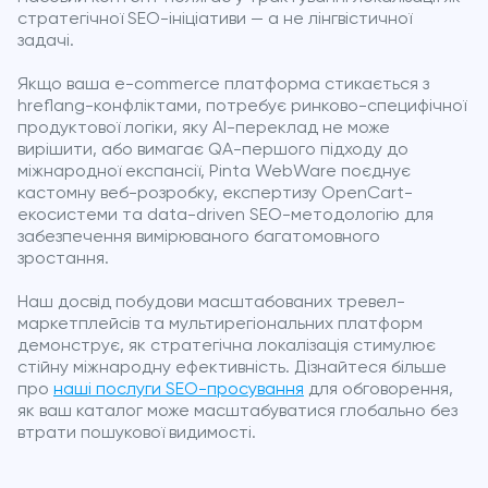
стратегічної SEO-ініціативи — а не лінгвістичної
задачі.
Якщо ваша e-commerce платформа стикається з
hreflang-конфліктами, потребує ринково-специфічної
продуктової логіки, яку AI-переклад не може
вирішити, або вимагає QA-першого підходу до
міжнародної експансії, Pinta WebWare поєднує
кастомну веб-розробку, експертизу OpenCart-
екосистеми та data-driven SEO-методологію для
забезпечення вимірюваного багатомовного
зростання.
Наш досвід побудови масштабованих тревел-
маркетплейсів та мультирегіональних платформ
демонструє, як стратегічна локалізація стимулює
стійну міжнародну ефективність. Дізнайтеся більше
про
наші послуги SEO-просування
для обговорення,
як ваш каталог може масштабуватися глобально без
втрати пошукової видимості.