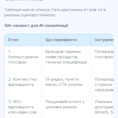
Таблиця нижче описує п'ять критичних етапів та їх
реальні сценарії помилок:
QA-чеклист для AI-локалізації
Етап
Що перевіряти
Інструмент
1.
Брендові терміни,
Попереднє
Налаштування
назви продуктів,
глосарію в
глосарію
технічні специфікації
2. Контекстна
UI-рядки, пункти
Попередній
відповідність
меню, CTA-кнопки
сторінок у 
середовищ
3. SEO-
Пошуковий інтент у
Локальні і
відповідність
цільових ринках
дослідженн
ключових слів
(Ahrefs, Se