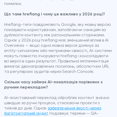
помилки.
Що таке hreflang і чому це важливо у 2026 році?
Hreflang-теги повідомляють Google, яку мовну версію
показувати користувачам, запобігаючи санкціям за
дублікати контенту між регіональними сторінками.
Однак у 2026 році hreflang має зменшений вплив в AI
Overviews — якщо одна мовна версія домінує за
entity-сигналами або метриками свіжості, AI-системи
можуть повністю ігнорувати hreflang і консолідувати
всі версії в один результат. Правильна імплементація
вимагає двонаправлених посилань, абсолютних URL
та регулярних аудитів через Search Console.
Скільки часу займає AI-локалізація порівняно з
ручним перекладом?
AI-асистований переклад обробляє контент значно
швидше за ручні процеси, стискаючи проєкти з
тижнів до днів. Однак
забезпечення якості через
багатоетапний аудит
подовжує терміни — QA-