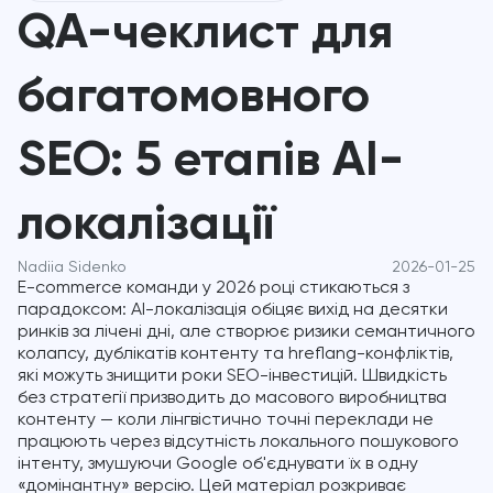
QA-чеклист для
багатомовного
SEO: 5 етапів AI-
локалізації
Nadiia Sidenko
2026-01-25
E-commerce команди у 2026 році стикаються з
парадоксом: AI-локалізація обіцяє вихід на десятки
ринків за лічені дні, але створює ризики семантичного
колапсу, дублікатів контенту та hreflang-конфліктів,
які можуть знищити роки SEO-інвестицій. Швидкість
без стратегії призводить до масового виробництва
контенту — коли лінгвістично точні переклади не
працюють через відсутність локального пошукового
інтенту, змушуючи Google об'єднувати їх в одну
«домінантну» версію. Цей матеріал розкриває