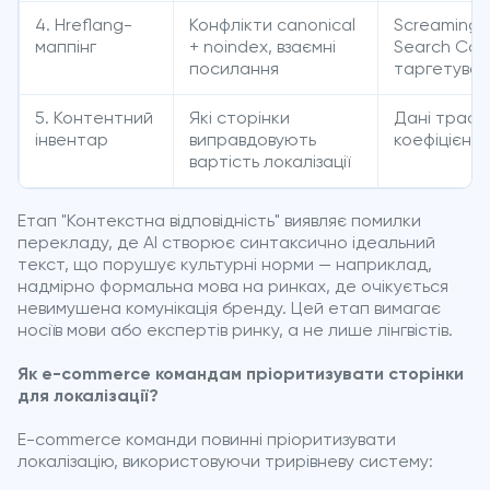
4. Hreflang-
Конфлікти canonical
Screaming 
маппінг
+ noindex, взаємні
Search Con
посилання
таргетуван
5. Контентний
Які сторінки
Дані трафі
інвентар
виправдовують
коефіцієнти
вартість локалізації
Етап "Контекстна відповідність" виявляє помилки
перекладу, де AI створює синтаксично ідеальний
текст, що порушує культурні норми — наприклад,
надмірно формальна мова на ринках, де очікується
невимушена комунікація бренду. Цей етап вимагає
носіїв мови або експертів ринку, а не лише лінгвістів.
Як e-commerce командам пріоритизувати сторінки
для локалізації?
E-commerce команди повинні пріоритизувати
локалізацію, використовуючи трирівневу систему: