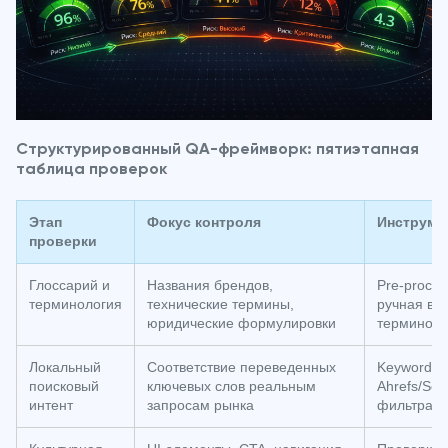
Структурированный QA-фреймворк: пятиэтапная
таблица проверок
Этап
Фокус контроля
Инструме
проверки
Глоссарий и
Названия брендов,
Pre-proces
терминология
технические термины,
ручная ве
юридические формулировки
терминов
Локальный
Соответствие переведенных
Keyword re
поисковый
ключевых слов реальным
Ahrefs/Se
интент
запросам рынка
фильтрам