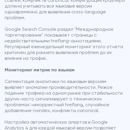
ссылки, конфликты canonical. Конфигурация краулера
должна учитывать все языковые версии
одновременно для выявления cross-language
проблем.
Google Search Console раздел "Международное
таргетирование" показывает страницы с
недействительными hreflang-аннотациями.
Регулярный еженедельный мониторинг этого отчета
критичен для раннего выявления проблем до их
влияния на трафик.
Мониторинг метрик по языкам
Сегментация аналитики по языковым версиям
выявляет аномалии производительности. Резкое
падение трафика на одном рынке при стабильности
других часто сигнализирует о технических
проблемах: некорректный hreflang, случайное
добавление noindex, конфликты canonical.
Настройка автоматических алертов в Google
Analytics 4 для каждой языковой версии позволяет