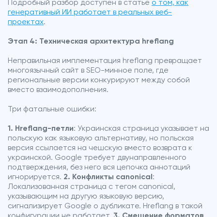
Подробный разбор доступен в статье
о том, как
генеративный ИИ работает в реальных веб-
проектах
.
Этап 4: Техническая архитектура hreflang
Неправильная имплементация hreflang превращает
многоязычный сайт в SEO-минное поле, где
региональные версии конкурируют между собой
вместо взаимодополнения.
Три фатальные ошибки:
1. Hreflang-петли
: Украинская страница указывает на
польскую как языковую альтернативу, но польская
версия ссылается на чешскую вместо возврата к
украинской. Google требует двунаправленного
подтверждения, без него вся цепочка аннотаций
игнорируется.
2. Конфликты canonical
:
Локализованная страница с тегом canonical,
указывающим на другую языковую версию,
сигнализирует Google о дубликате. Hreflang в такой
конфигурации не работает.
3. Смешение форматов