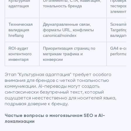
Культурная
UI-элементы, CTA, навигация,
Проверка 
адаптация
тональность бренда
тестирова
элементов
Техническая
Двунаправленные связи,
Screaming 
валидация
форматы URL, конфликты
Targeting
hreflang
canonical/noindex
валидато
ROI-аудит
Приоритизация страниц по
GA4 e-com
контентного
метрикам трафика и
performan
инвентаря
конверсии
Этап "Культурная адаптация" требует особого
внимания для брендов с четкой тональностью
коммуникации. AI-переводы могут создать
синтаксически безупречный текст, который
ощущается неестественно для носителей языка,
подрывая доверие к бренду.
Частые вопросы о многоязычном SEO и AI-
локализации