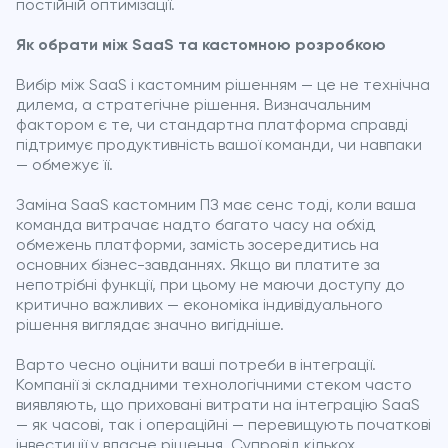
постійній оптимізації.
Як обрати між SaaS та кастомною розробкою
Вибір між SaaS і кастомним рішенням — це не технічна
дилема, а стратегічне рішення. Визначальним
фактором є те, чи стандартна платформа справді
підтримує продуктивність вашої команди, чи навпаки
— обмежує її.
Заміна SaaS кастомним ПЗ має сенс тоді, коли ваша
команда витрачає надто багато часу на обхід
обмежень платформи, замість зосередитись на
основних бізнес-завданнях. Якщо ви платите за
непотрібні функції, при цьому не маючи доступу до
критично важливих — економіка індивідуального
рішення виглядає значно вигідніше.
Варто чесно оцінити ваші потреби в інтеграції.
Компанії зі складними технологічними стеком часто
виявляють, що приховані витрати на інтеграцію SaaS
— як часові, так і операційні — перевищують початкові
інвестиції у власне рішення. Супровід кількох