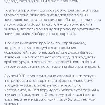
відповідності внутрішнім бізнес-процесам.
Навіть найпросунутіша платформа для автоматизації
втрачає сенс, якщо вона не відповідає тому, як
насправді працює ваша команда. Питання полягає не
в тому, обрати SaaS чи кастом — а в тому, знайти
рішення, яке посилює вашу природну продуктивність і
прибирає зайві бар'єри, а не створює їх.
Щоби оптимізувати процеси по-справжньому,
потрібне глибоке розуміння як технічних
можливостей, так і операційної специфіки бізнесу.
Завдання — не просто написати код, а побудувати
архітектуру, яка розвивається разом із компанією й
витримує зростання навантаження без втрати якості.
Сучасні B2B-процеси значно складніші, ніж можуть
підтримувати стандартні платформи. І якщо саме
процеси — ваша конкурентна перевага, то
інструменти, які їх підтримують, мають бути такими ж
гнучкими й розумними. Саме тому вибір технічного
партнера не менш важливий, ніж вибір архітектури
рішення.