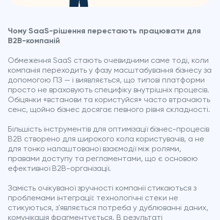
Чому SaaS-рішення перестають працювати для
B2B-компаній
Обмеження SaaS стають очевидними саме тоді, коли
компанія переходить у фазу масштабування бізнесу за
допомогою ПЗ — і виявляється, що типові платформи
просто не враховують специфіку внутрішніх процесів.
Обіцянки «встанови та користуйся» часто втрачають
сенс, щойно бізнес досягає певного рівня складності.
Більшість інструментів для оптимізації бізнес-процесів
B2B створено для широкого кола користувачів, а не
для тонко налаштованої взаємодії між ролями,
правами доступу та регламентами, що є основою
ефективної B2B-організації.
Замість очікуваної зручності компанії стикаються з
проблемами інтеграції: технологічні стеки не
стикуються, з'являється потреба у дублюванні даних,
комунікація фрагментується. В результаті