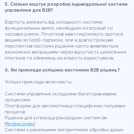
5. Скільки коштує розробка індивідуальної системи
управління для B2B?
Вартість залежить від складності системи,
функціональних вимог, необхідних інтеграцій та
часових рамок. Початкові інвестиції можуть здатися
вищими за SaaS-підписки, але в довгостроковій
перспективі кастомні рішення часто виявляються
економічно вигіднішими через відсутність щомісячних
платежів та обмежень на кількість користувачів.
6. Які приклади успішних кастомних B2B рішень?
Успішні приклади включають:
Системи управління складними багаторівневими
процесами
Платформи для автоматизації специфічних галузевих
процесів
Рішення для інтеграції різнорідних систем (як
Mindrecorder
)
Системи з унікальними алгоритмами обробки даних