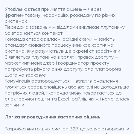
Уповільнюється прийняття рішень — через
фрагментовану інформацію, розкидану по різних
системах
Передача завдань між відділами викликає плутанину,
бо втрачається контекст
Команда створює власні обхідні схеми — замість
стандартизованого процесу виникає хаотична
система, яку розуміють лише окремі співробітники
З'являється плутанина в ролях і правах доступу —
маркетинг-менеджер і координатор проєкту
потребують різного рівня доступу, але платформа
цього не враховує
Комунікація розпорошується — важливі оновлення
губляться серед сповіщень або взагалі не доходять до
потрібних людей, і команда знову повертається до
електронної пошти та Excel-файлів, які ж і намагалася
замінити
Логіка впровадження кастомних рішень
Розробка внутрішніх систем B2B дозволяє створювати