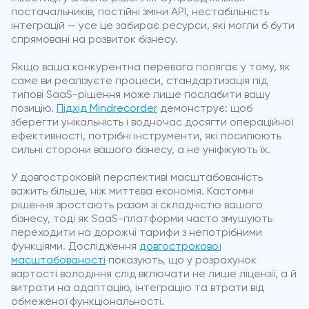
постачальників, постійні зміни API, нестабільність
інтеграцій — усе це забирає ресурси, які могли б бути
спрямовані на розвиток бізнесу.
Якщо ваша конкурентна перевага полягає у тому, як
саме ви реалізуєте процеси, стандартизація під
типові SaaS-рішення може лише послабити вашу
позицію.
Підхід Mindrecorder
демонструє: щоб
зберегти унікальність і водночас досягти операційної
ефективності, потрібні інструменти, які посилюють
сильні сторони вашого бізнесу, а не уніфікують їх.
У довгостроковій перспективі масштабованість
важить більше, ніж миттєва економія. Кастомні
рішення зростають разом зі складністю вашого
бізнесу, тоді як SaaS-платформи часто змушують
переходити на дорожчі тарифи з непотрібними
функціями. Дослідження
довгострокової
масштабованості
показують, що у розрахунок
вартості володіння слід включати не лише ліцензії, а й
витрати на адаптацію, інтеграцію та втрати від
обмеженої функціональності.