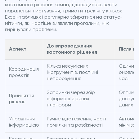
кастомного рішення команді доводилось вести
паралельні листування, тримати трекінг у кількох
Excel-таблицях і регулярно збиратися на статус-
мітинги, які частіше виявляли прогалини, ніж
вирішували проблеми.
До впровадження
Аспект
Після в
кастомного рішення
Кілька несумісних
Єдиний 
Координація
інструментів, постійні
оновлен
проєктів
непорозуміння
часі
Затримки через збір
Оптиміз
Прийняття
інформації з різних
доступо
рішень
платформ
даних
Управління
Ручне відстеження, часті
Автомат
інформацією
помилки та розбіжності
мініміза