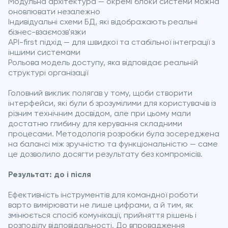
Модульна архітектура — окремі блоки системи можна
оновлювати незалежно
Індивідуальні схеми БД, які відображають реальні
бізнес-взаємозв'язки
API-first підхід — для швидкої та стабільної інтеграції з
іншими системами
Рольова модель доступу, яка відповідає реальній
структурі організації
Головний виклик полягав у тому, щоби створити
інтерфейси, які були б зрозумілими для користувачів із
різним технічним досвідом, але при цьому мали
достатню глибину для керування складними
процесами. Методологія розробки була зосереджена
на балансі між зручністю та функціональністю — саме
це дозволило досягти результату без компромісів.
Результат: до і після
Ефективність інструментів для командної роботи
варто вимірювати не лише цифрами, а й тим, як
змінюється спосіб комунікації, прийняття рішень і
розподілу відповідальності. До впровадження