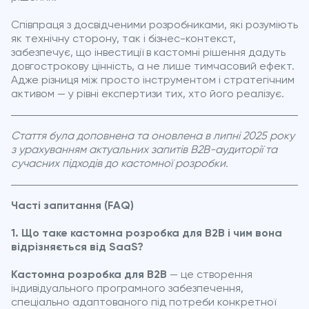
Співпраця з досвідченими розробниками, які розуміють
як технічну сторону, так і бізнес-контекст,
забезпечує, що інвестиції в кастомні рішення дадуть
довгострокову цінність, а не лише тимчасовий ефект.
Адже різниця між просто інструментом і стратегічним
активом — у рівні експертизи тих, хто його реалізує.
Стаття була доповнена та оновлена в липні 2025 року
з урахуванням актуальних запитів B2B-аудиторії та
сучасних підходів до кастомної розробки.
Часті запитання (FAQ)
1. Що таке кастомна розробка для B2B і чим вона
відрізняється від SaaS?
Кастомна розробка для B2B
— це створення
індивідуального програмного забезпечення,
спеціально адаптованого під потреби конкретної