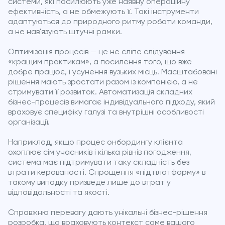
системи, які посилюють уже наявну операційну
ефективність, а не обмежують її. Такі інструменти
адаптуються до природного ритму роботи команди,
а не нав'язують штучні рамки.
Оптимізація процесів — це не сліпе слідування
«кращим практикам», а посилення того, що вже
добре працює, і усунення вузьких місць. Масштабовані
рішення мають зростати разом із компанією, а не
стримувати її розвиток. Автоматизація складних
бізнес-процесів вимагає індивідуального підходу, який
враховує специфіку галузі та внутрішні особливості
організації.
Наприклад, якщо процес онбордингу клієнта
охоплює сім учасників і кілька рівнів погодження,
система має підтримувати таку складність без
втрати керованості. Спрощення «під платформу» в
такому випадку призведе лише до втрат у
відповідальності та якості.
Справжню перевагу дають унікальні бізнес-рішення
розробка, що враховують контекст саме вашого