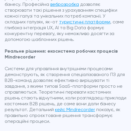
бізнесу. Професійна
веброзробка
дозволяє
створювати такі рішення з урахуванням специфіки
кожної галузі та унікальних потреб компанії. У
складних галузях, як-от
туристичні платформи
, саме
глибока інтеграція UX, AI та Big Data формує
конкурентну перевагу, яку неможливо досягти за
допомогою шаблонних рішень.
Реальне рішення: екосистема робочих процесів
Mindrecorder
Системи для управління внутрішніми процесами
демонструють, як створення спеціалізованого ПЗ для
B2B-команд дозволяє ефективно вирішувати ті
завдання, з якими типові SaaS-платформи просто не
справляються. Теоретичні переваги кастомних
рішень стають відчутними, коли розглядаєш приклади
кастомних B2B рішень, де саме вони дали бізнесу
результат. Детальний
кейс Mindrecorder
показує, як
правильно спроєктоване рішення трансформує
операційні процеси.