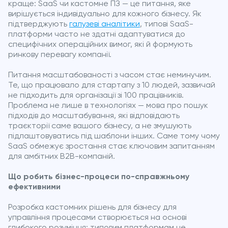
краще: SaaS чи кастомне ПЗ — це питання, яке
вирішується індивідуально для кожного бізнесу. Як
підтверджують
галузеві аналітики
, типові SaaS-
платформи часто не здатні адаптуватися до
специфічних операційних вимог, які й формують
ринкову перевагу компанії.
Питання масштабованості з часом стає неминучим.
Те, що працювало для стартапу з 10 людей, зазвичай
не підходить для організації зі 100 працівників.
Проблема не лише в технологіях — мова про пошук
підходів до масштабування, які відповідають
траєкторії саме вашого бізнесу, а не змушують
підлаштовуватись під шаблони інших. Саме тому чому
SaaS обмежує зростання стає ключовим запитанням
для амбітних B2B-компаній.
Що робить бізнес-процеси по-справжньому
ефективними
Розробка кастомних рішень для бізнесу для
управління процесами створюється на основі
глибокого розуміння: типовим платформам не