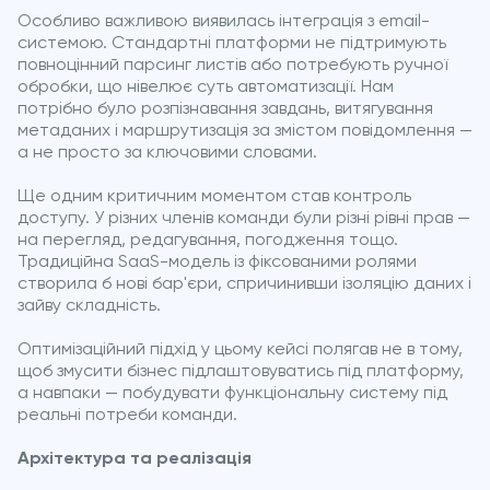
Особливо важливою виявилась інтеграція з email-
системою. Стандартні платформи не підтримують
повноцінний парсинг листів або потребують ручної
обробки, що нівелює суть автоматизації. Нам
потрібно було розпізнавання завдань, витягування
метаданих і маршрутизація за змістом повідомлення —
а не просто за ключовими словами.
Ще одним критичним моментом став контроль
доступу. У різних членів команди були різні рівні прав —
на перегляд, редагування, погодження тощо.
Традиційна SaaS-модель із фіксованими ролями
створила б нові бар'єри, спричинивши ізоляцію даних і
зайву складність.
Оптимізаційний підхід у цьому кейсі полягав не в тому,
щоб змусити бізнес підлаштовуватись під платформу,
а навпаки — побудувати функціональну систему під
реальні потреби команди.
Архітектура та реалізація