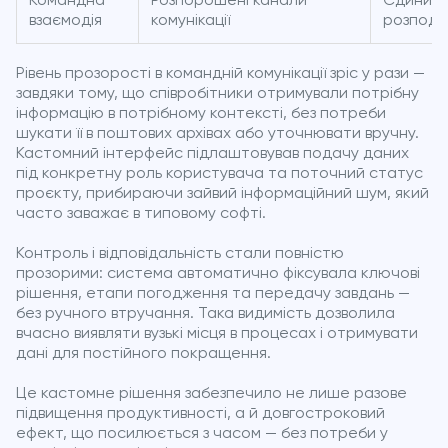
Командна
Розпорошені канали
Єдиний п
взаємодія
комунікації
розподіл
Рівень прозорості в командній комунікації зріс у рази —
завдяки тому, що співробітники отримували потрібну
інформацію в потрібному контексті, без потреби
шукати її в поштових архівах або уточнювати вручну.
Кастомний інтерфейс підлаштовував подачу даних
під конкретну роль користувача та поточний статус
проєкту, прибираючи зайвий інформаційний шум, який
часто заважає в типовому софті.
Контроль і відповідальність стали повністю
прозорими: система автоматично фіксувала ключові
рішення, етапи погодження та передачу завдань —
без ручного втручання. Така видимість дозволила
вчасно виявляти вузькі місця в процесах і отримувати
дані для постійного покращення.
Це кастомне рішення забезпечило не лише разове
підвищення продуктивності, а й довгостроковий
ефект, що посилюється з часом — без потреби у