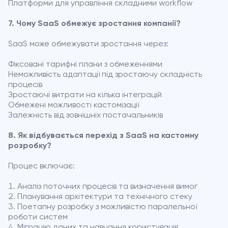
Платформи для управління складними workflow
7. Чому SaaS обмежує зростання компанії?
SaaS може обмежувати зростання через:
Фіксовані тарифні плани з обмеженнями
Неможливість адаптації під зростаючу складність
процесів
Зростаючі витрати на кілька інтеграцій
Обмежені можливості кастомізації
Залежність від зовнішніх постачальників
8. Як відбувається перехід з SaaS на кастомну
розробку?
Процес включає:
Аналіз поточних процесів та визначення вимог
Планування архітектури та технічного стеку
Поетапну розробку з можливістю паралельної
роботи систем
Міграцію даних та навчання користувачів