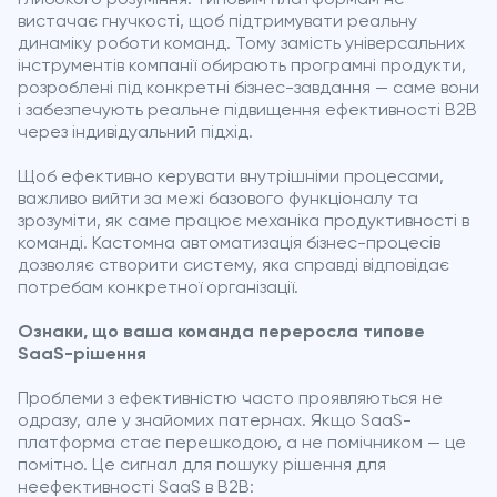
вистачає гнучкості, щоб підтримувати реальну
динаміку роботи команд. Тому замість універсальних
інструментів компанії обирають програмні продукти,
розроблені під конкретні бізнес-завдання — саме вони
і забезпечують реальне підвищення ефективності B2B
через індивідуальний підхід.
Щоб ефективно керувати внутрішніми процесами,
важливо вийти за межі базового функціоналу та
зрозуміти, як саме працює механіка продуктивності в
команді. Кастомна автоматизація бізнес-процесів
дозволяє створити систему, яка справді відповідає
потребам конкретної організації.
Ознаки, що ваша команда переросла типове
SaaS-рішення
Проблеми з ефективністю часто проявляються не
одразу, але у знайомих патернах. Якщо SaaS-
платформа стає перешкодою, а не помічником — це
помітно. Це сигнал для пошуку рішення для
неефективності SaaS в B2B: