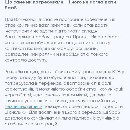
Що саме ми потребували — і чого не могла дати
SaaS
Для B2B-команд власне програмне забезпечення
стає критично важливим тоді, коли стандартні
інструменти не здатні підтримати складні,
багаторівневі робочі процеси. Проєкт Mindrecorder
чітко показав обмеження стандартних рішень у
контексті взаємодії з кількома учасниками,
розподіленими ролями й необхідністю тонкого
контролю доступу.
Розробка індивідуальної системи управління для B2B у
цьому випадку була обумовлена тим, що команда
потребувала інтерфейсів, адаптованих під ролі
користувачів, із можливістю обробки email-комунікацій
через Gmail, відстеження задач між відділами та
гнучкого управління рівнями доступу. Повний огляд
технічних рішень
показує, як саме вдалося подолати
ці виклики. Для досягнення цього в середовищі SaaS
довелося б комбінувати кілька підписок із сумнівною
стабільністю інтеграцій.