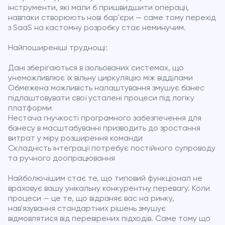
інструменти, які мали б пришвидшити операції,
навпаки створюють нові бар'єри — саме тому перехід
з SaaS на кастомну розробку стає неминучим.
Найпоширеніші труднощі:
Дані зберігаються в ізольованих системах, що
унеможливлює їх вільну циркуляцію між відділами
Обмежена можливість налаштування змушує бізнес
підлаштовувати свої усталені процеси під логіку
платформи
Нестача гнучкості програмного забезпечення для
бізнесу в масштабуванні призводить до зростання
витрат у міру розширення команди
Складність інтеграції потребує постійного супроводу
та ручного доопрацювання
Найболючішим стає те, що типовий функціонал не
враховує вашу унікальну конкурентну перевагу. Коли
процеси — це те, що відрізняє вас на ринку,
нав'язування стандартних рішень змушує
відмовлятися від перевірених підходів. Саме тому що