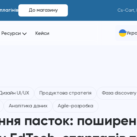
плагінів
До магазину
Cs-Cart,
Укра
Ресурси
Кейси
Дизайн UI/UX
Продуктова стратегія
Фаза discovery
Аналітика даних
Agile-розробка
ння пасток: поширен