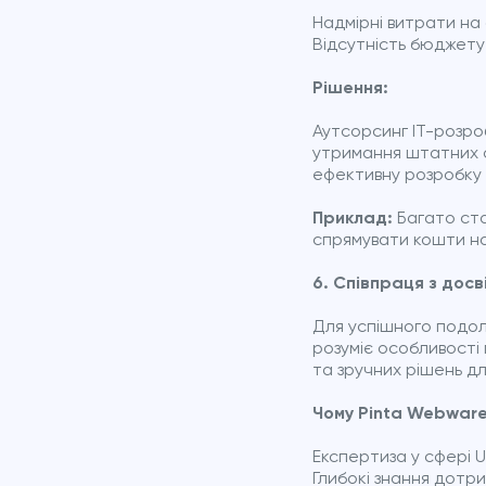
Надмірні витрати на 
Відсутність бюджету
Рішення:
Аутсорсинг IT-розро
утримання штатних с
ефективну розробку 
Приклад:
Багато ста
спрямувати кошти на
6. Співпраця з дос
Для успішного подол
розуміє особливості
та зручних рішень дл
Чому Pinta Webwar
Експертиза у сфері 
Глибокі знання дотр