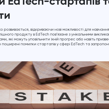
 EdTech-стартапів та
ти
 розвивається, відкриваючи нові можливості для навчання
ішного продукту в EdTech пов’язане з унікальними виклика
ми, які можуть уповільнити їхній прогрес або навіть призве
о поширені помилки стартапів у сфері EdTech та запропон