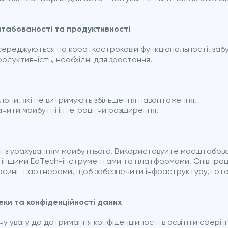
штабованості та продуктивності
середжуються на короткостроковій функціональності, заб
одуктивність, необхідні для зростання.
огій, які не витримують збільшення навантаження.
чити майбутні інтеграції чи розширення.
ї з урахуванням майбутнього. Використовуйте масштабов
 з іншими EdTech-інструментами та платформами. Співпра
синг-партнерами, щоб забезпечити інфраструктуру, готов
еки та конфіденційності даних
у увагу до дотримання конфіденційності в освітній сфері 