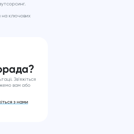
аутсорсинг.
 на ключових
орада?
ації. Зв'яжіться
ожемо вам або
жіться з нами