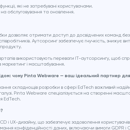
функції, які не затребувані користувачами.
 на обслуговування та оновлення.
бки дозволяє отримати доступ до досвідчених команд без
півробітників. Аутсорсинг забезпечує гнучкість, знижує в
продукту.
ртапів використовують переваги IT-аутсорсингу, щоб сп
 маркетинг і масштабування.
відом: чому Pinta Webware — ваш ідеальний партнер дл
ання складнощів розробки в сфері EdTech важливий надій
 галузі. Pinta Webware спеціалізується на створенні масш
я EdTech.
e?
UCD і UX-дизайну, що забезпечує задоволення користувачів
имання конфіденційності даних, включаючи вимоги GDPR і 