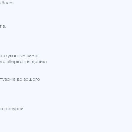
облем.
ів.
урахуванням вимог
о зберігання даних і
стувачів до вашого
що ресурси