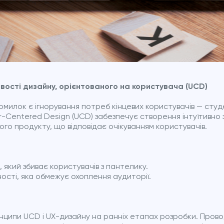
ивості дизайну, орієнтованого на користувача (UCD)
милок є ігнорування потреб кінцевих користувачів — студе
r-Centered Design (UCD) забезпечує створення інтуїтивно 
го продукту, що відповідає очікуванням користувачів.
який збиває користувачів з пантелику.
ності, яка обмежує охоплення аудиторії.
ципи UCD і UX-дизайну на ранніх етапах розробки. Пров