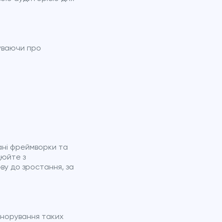
уваючи про
ані фреймворки та
цюйте з
у до зростання, за
ігнорування таких