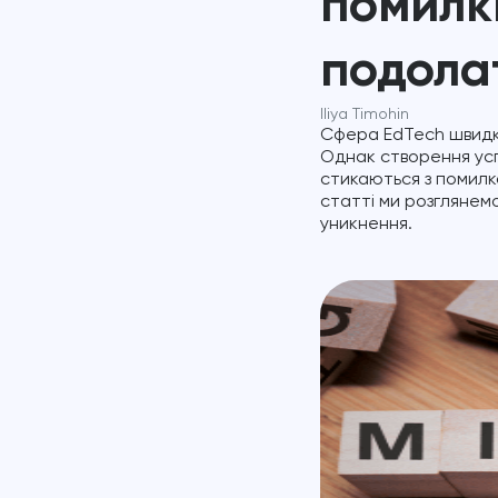
помилки
подола
Iliya Timohin
Сфера EdTech швидко
Однак створення усп
стикаються з помилка
статті ми розглянем
уникнення.