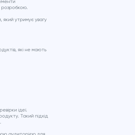
рументи
ю розробкою.
, який утримує увагу
уктів, які не мають
евірки ідеї.
родукту. Такий підхід
.
овою аудиторією для