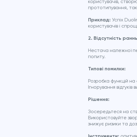
користувачів, створ
прототипування, так
Приклад:
Успіх Duol
користувачів і спрощ
2. Відсутність ранн
Нестача належної пе
попиту.
Типові помилки:
Розробка функцій на
Ігнорування відгуків
Рішення:
Зосередьтеся на ств
Використовуйте зворо
знижує ризики та доз
Інструменти:
опитув