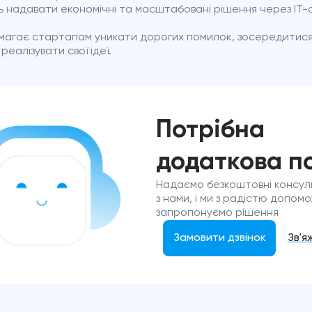
ь надавати економічні та масштабовані рішення через IT-
магає стартапам уникати дорогих помилок, зосередитися
реалізувати свої ідеї.
Потрібна
додаткова п
Надаємо безкоштовні консульт
з нами, і ми з радістю допом
запропонуємо рішення
Замовити дзвінок
Зв'я