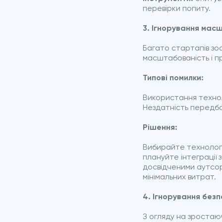
перевірки попиту.
3. Ігнорування мас
Багато стартапів зо
масштабованість і пр
Типові помилки:
Використання технол
Нездатність передба
Рішення:
Вибирайте технологі
плануйте інтеграції
досвідченими аутсор
мінімальних витрат.
4. Ігнорування безп
З огляду на зростаюч