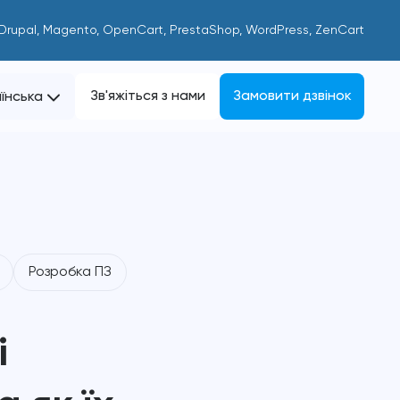
 Drupal, Magento, OpenCart, PrestaShop, WordPress, ZenCart
Зв'яжіться з нами
Замовити дзвінок
їнська
Розробка ПЗ
і