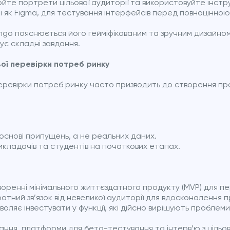
юйте портрети цільової аудиторії та використовуйте інст
і як Figma, для тестування інтерфейсів перед повноцінно
ingo пояснюється його гейміфікованим та зручним дизайном
ує складні завдання.
ьої перевірки потреб ринку
ревірки потреб ринку часто призводить до створення прод
 основі припущень, а не реальних даних.
 викладачів та студентів на початкових етапах.
оренні мінімального життєздатного продукту (MVP) для пер
тний зв’язок від невеликої аудиторії для вдосконалення п
воляє інвестувати у функції, які дійсно вирішують проблеми
ання, платформи для бета-тестування та інтерв’ю з ціль