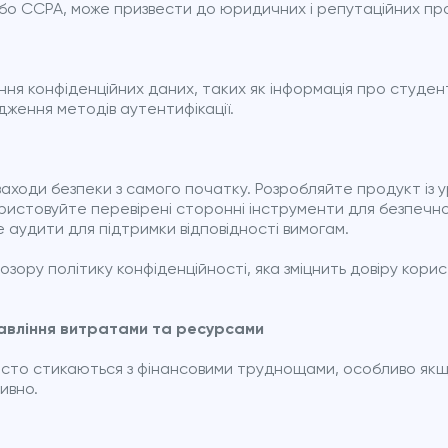
або CCPA, може призвести до юридичних і репутаційних пр
ня конфіденційних даних, таких як інформація про студент
ження методів аутентифікації.
 заходи безпеки з самого початку. Розробляйте продукт із 
истовуйте перевірені сторонні інструменти для безпечног
 аудити для підтримки відповідності вимогам.
озору політику конфіденційності, яка зміцнить довіру кори
авління витратами та ресурсами
сто стикаються з фінансовими труднощами, особливо як
ивно.