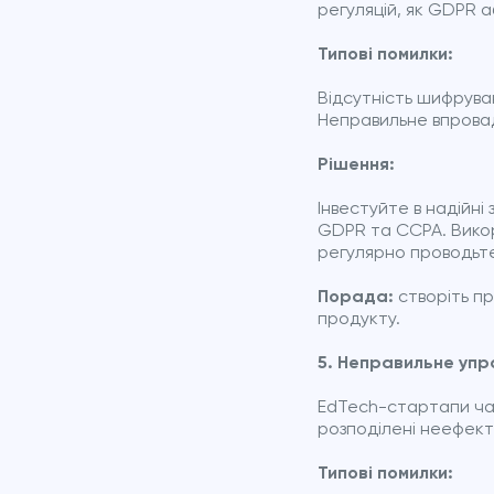
регуляцій, як GDPR 
Типові помилки:
Відсутність шифруван
Неправильне впровад
Рішення:
Інвестуйте в надійні
GDPR та CCPA. Викор
регулярно проводьте
Порада:
створіть пр
продукту.
5. Неправильне упр
EdTech-стартапи ча
розподілені неефект
Типові помилки: