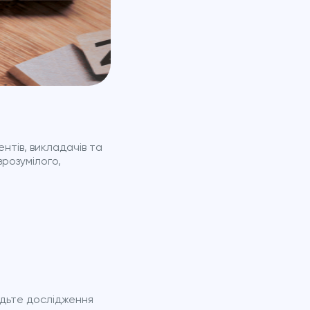
нтів, викладачів та
зрозумілого,
одьте дослідження