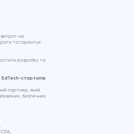
 витрат на
итрати та гарантує
ростити розробку та
я EdTech-стартапів
ний партнер, який
табованих, безпечних
.
CCPA.