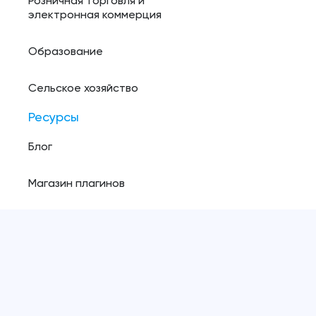
Розничная торговля и
электронная коммерция
Образование
Сельское хозяйство
Ресурсы
Блог
Магазин плагинов
Политика конфиденциальности
Copyright ©️
2026
, Pinta webware