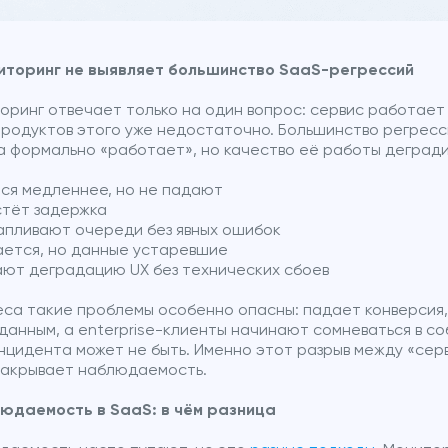
иторинг не выявляет большинство SaaS-регрессий
ринг отвечает только на один вопрос: сервис работает 
родуктов этого уже недостаточно. Большинство регрес
ма формально «работает», но качество её работы деград
ся медленнее, но не падают
стёт задержка
апливают очереди без явных ошибок
ется, но данные устаревшие
ют деградацию UX без технических сбоев
еса такие проблемы особенно опасны: падает конверсия,
данным, а enterprise-клиенты начинают сомневаться в с
нцидента может не быть. Именно этот разрыв между «сер
 закрывает наблюдаемость.
людаемость в SaaS: в чём разница