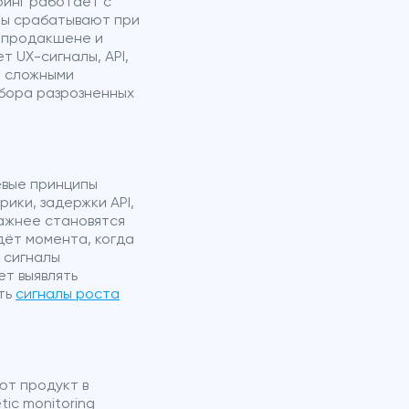
ринг работает с
рты срабатывают при
в продакшене и
 UX-сигналы, API,
и сложными
бора разрозненных
евые принципы
ики, задержки API,
важнее становятся
дёт момента, когда
 сигналы
ет выявлять
ать
сигналы роста
ют продукт в
ic monitoring