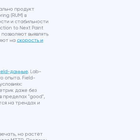
нально продукт
ing (RUM) в
ости и стабильности
tion to Next Paint
ки позволяют выявлять
ияют на
скорость и
field-данные
. Lab-
 опыта. Field-
условиях:
етрик даже без
в пределах "good",
ся на трендах и
вечать, но растёт