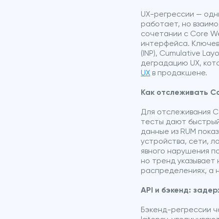
UX-регрессии — одн
работает, но взаимо
сочетании с Core W
интерфейса. Ключевые
(INP), Cumulative La
деградацию UX, кото
UX
в продакшене.
Как отслеживать Co
Для отслеживания Co
тесты дают быстрый 
данные из RUM показ
устройства, сети, 
явного нарушения пор
но тренд указывает
распределениях, а н
API и бэкенд: задер
Бэкенд-регрессии ч