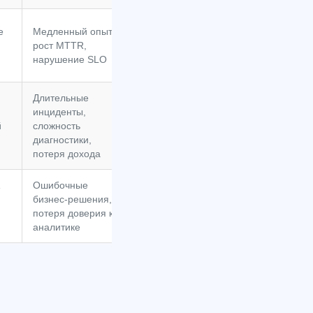
е
Медленный опыт,
рост MTTR,
нарушение SLO
Длительные
инциденты,
й
сложность
диагностики,
потеря дохода
Ошибочные
бизнес-решения,
потеря доверия к
аналитике