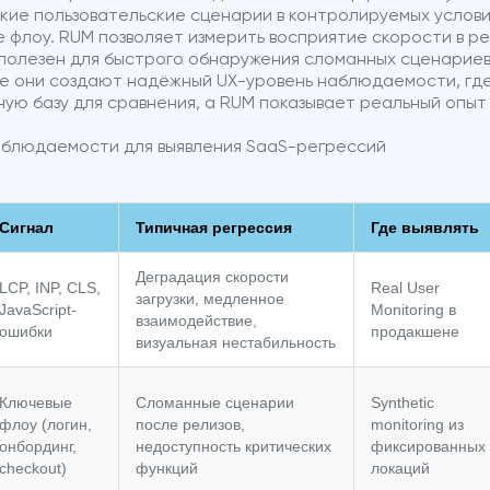
ие пользовательские сценарии в контролируемых условия
 флоу. RUM позволяет измерить восприятие скорости в ре
g полезен для быстрого обнаружения сломанных сценариев
те они создают надёжный UX-уровень наблюдаемости, где
ую базу для сравнения, а RUM показывает реальный опыт
аблюдаемости для выявления SaaS-регрессий
Сигнал
Типичная регрессия
Где выявлять
Деградация скорости
LCP, INP, CLS,
Real User
загрузки, медленное
JavaScript-
Monitoring в
взаимодействие,
ошибки
продакшене
визуальная нестабильность
Ключевые
Сломанные сценарии
Synthetic
флоу (логин,
после релизов,
monitoring из
онбординг,
недоступность критических
фиксированных
checkout)
функций
локаций