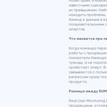
Мониторинг и наблю
известными сценари
их превышении. Наб
находить проблемы, 
бэкенд и данные в е
пользовательскими 
алертов.
Что меняется при 
Когда команда пере
работы с продакшено
показатели бэкенда
тренды, а не порог
сработает алерт. В-
связываются с польз
регрессии сразу пос
продукта.
Разница между RUM и
Real User Monitorin
продакшене, отслежи