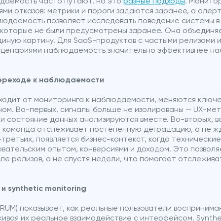
даемость часто путают, но это
разные подходы
. Монито
ями отказов: метрики и пороги задаются заранее, а але
людаемость позволяет исследовать поведение системы 
которые не были предусмотрены заранее. Она объединяет
диную картину. Для SaaS-продуктов с частыми релизами 
сценариями наблюдаемость значительно эффективнее на
переходе к наблюдаемости
ходит от мониторинга к наблюдаемости, меняются ключ
м. Во-первых, сигналы больше не изолированы — UX-метр
 и состояние данных анализируются вместе. Во-вторых, 
и: команда отслеживает постепенную деградацию, а не ж
третьих, появляется бизнес-контекст, когда технические
овательским опытом, конверсиями и доходом. Это позволя
ле релизов, а не спустя недели, что помогает отслежив
 synthetic monitoring
g (RUM) показывает, как реальные пользователи воспринима
вая их реальное взаимодействие с интерфейсом. Synthet