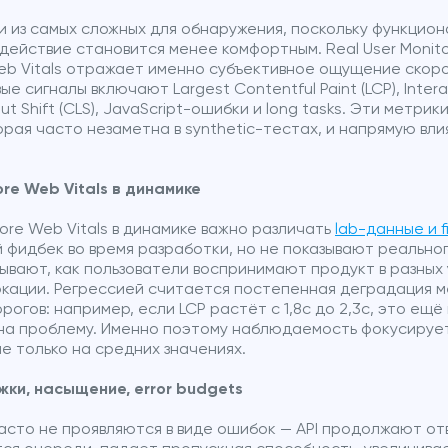
и из самых сложных для обнаружения, поскольку функцио
действие становится менее комфортным. Real User Monitor
eb Vitals отражает именно субъективное ощущение скор
 сигналы включают Largest Contentful Paint (LCP), Interac
yout Shift (CLS), JavaScript-ошибки и long tasks. Эти метри
рая часто незаметна в synthetic-тестах, и напрямую вл
re Web Vitals в динамике
re Web Vitals в динамике важно различать
lab-данные и 
фидбек во время разработки, но не показывают реального
ывают, как пользователи воспринимают продукт в разных 
локации. Регрессией считается постепенная деградация м
огов: например, если LCP растёт с 1,8с до 2,3с, это ещё 
 на проблему. Именно поэтому наблюдаемость фокусирует
е только на средних значениях.
жки, насыщение, error budgets
асто не проявляются в виде ошибок — API продолжают от