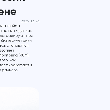
ене
2025-12-26
ды аптайма
 не выглядят как
 деградируют под
а бизнес-метрики
есь становится
зволяет
onitoring (RUM),
того, как
мость работает в
у раннего