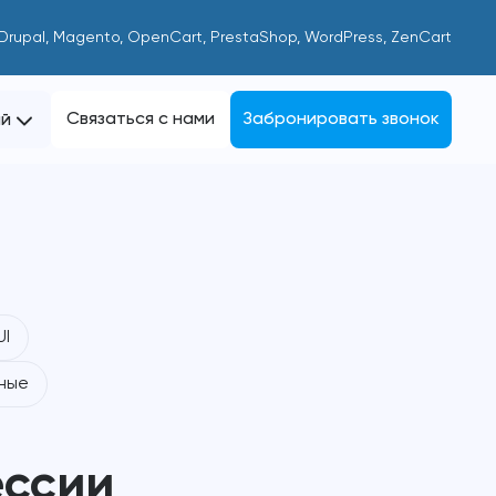
 Drupal, Magento, OpenCart, PrestaShop, WordPress, ZenCart
Связаться с нами
Забронировать звонок
ий
UI
ные
ессии