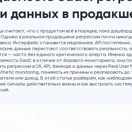
I и данных в продакш
ы считают, что с продуктом всё в порядке, пока дашбор
 Однако в реальном продакшене регрессии почти никогда
виса. Интерфейс становится медленнее, API постепенно
ческие данные перестают соответствовать реальности, 
ся — часто без единого критического алерта. Именно зд
емость SaaS: в отличие от базового мониторинга, она по
ь регрессии в UX, API, бэкенде и данных через Real User M
nthetic monitoring, понимать их причины и реагировать до 
атели или доход. В этой статье разберём, как наблюдае
ие сигналы действительно важны и как выстроить систем
сий.