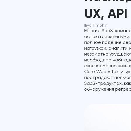
UX, AP
Iliya Timohin
Многие SaaS-команд
остаются зелёными.
полное падение сер
нагрузкой, аналити
незаметно ухудшают
необходима наблюда
своевременно выявлят
Core Web Vitals и sy
пострадают пользов
SaaS-продуктах, как
обнаружения регрес