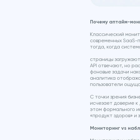
Почему аптайм-мон
Классический монито
современных SaaS-п
тогда, когда систе
страницы загружают
API отвечают, но ра
фоновые задачи нак
аналитика отобража
пользователи ощуща
С точки зрения бизн
исчезает доверие к 
этом формального и
«продукт здоров» и
Мониторинг vs наб