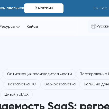
ном плагинов
В магазин
Cs-Cart,
Русск
Ресурсы
Кейсы
s
Оптимизация производительности
Тестирование 
Разработка ПО
Веб-разработка
Большие дан
Дизайн UI/UX
аемость SaaS: регр