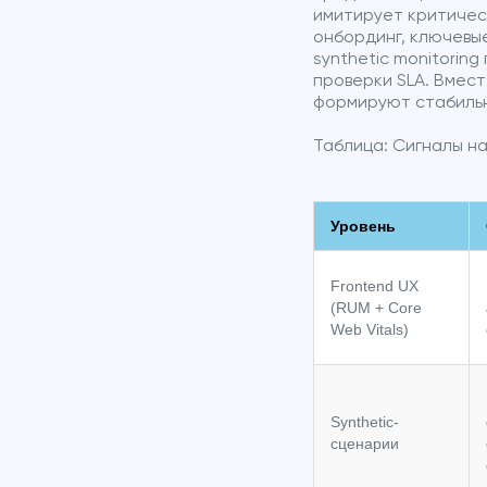
имитирует критическ
онбординг, ключевые
synthetic monitorin
проверки SLA. Вмес
формируют стабильн
Таблица: Сигналы н
Уровень
Frontend UX
(RUM + Core
Web Vitals)
Synthetic-
сценарии