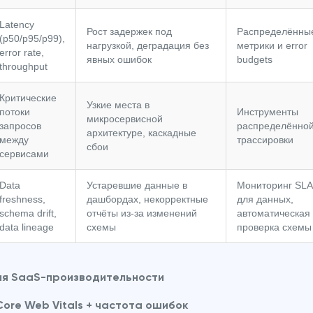
Latency
Рост задержек под
Распределённы
(p50/p95/p99),
нагрузкой, деградация без
метрики и error
error rate,
явных ошибок
budgets
throughput
Критические
Узкие места в
потоки
Инструменты
микросервисной
запросов
распределённо
архитектуре, каскадные
между
трассировки
сбои
сервисами
Data
Устаревшие данные в
Мониторинг SLA
freshness,
дашбордах, некорректные
для данных,
schema drift,
отчёты из-за изменений
автоматическая
data lineage
схемы
проверка схемы
ля SaaS-производительности
Core Web Vitals + частота ошибок