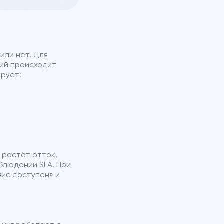
или нет. Для
сий происходит
ирует:
 растёт отток,
облюдении SLA. При
вис доступен» и