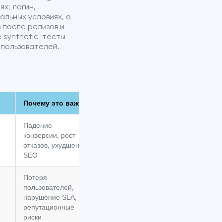
х: логин,
альных условиях, а
 после релизов и
 synthetic-тесты
 пользователей.
Почему это важно
Падение
конверсии, рост
отказов, ухудшение
SEO
Потеря
пользователей,
нарушение SLA,
репутационные
риски