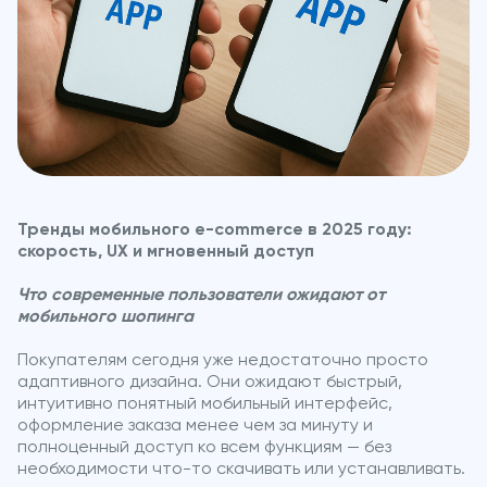
Тренды мобильного e-commerce в 2025 году:
скорость, UX и мгновенный доступ
Что современные пользователи ожидают от
мобильного шопинга
Покупателям сегодня уже недостаточно просто
адаптивного дизайна. Они ожидают быстрый,
интуитивно понятный мобильный интерфейс,
оформление заказа менее чем за минуту и
полноценный доступ ко всем функциям — без
необходимости что-то скачивать или устанавливать.