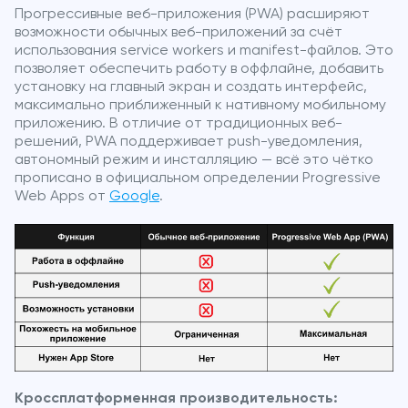
Прогрессивные веб-приложения (PWA) расширяют
возможности обычных веб-приложений за счёт
использования service workers и manifest-файлов. Это
позволяет обеспечить работу в оффлайне, добавить
установку на главный экран и создать интерфейс,
максимально приближенный к нативному мобильному
приложению. В отличие от традиционных веб-
решений, PWA поддерживает push-уведомления,
автономный режим и инсталляцию — всё это чётко
прописано в официальном определении Progressive
Web Apps от
Google
.
Кроссплатформенная производительность: