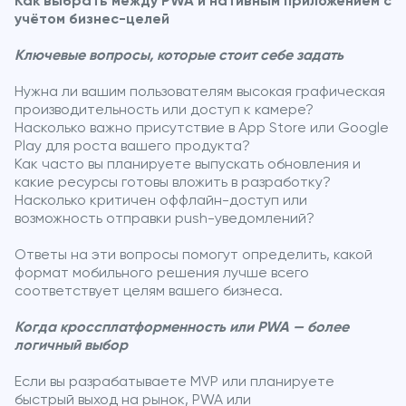
Как выбрать между PWA и нативным приложением с
учётом бизнес-целей
Ключевые вопросы, которые стоит себе задать
Нужна ли вашим пользователям высокая графическая
производительность или доступ к камере?
Насколько важно присутствие в App Store или Google
Play для роста вашего продукта?
Как часто вы планируете выпускать обновления и
какие ресурсы готовы вложить в разработку?
Насколько критичен оффлайн-доступ или
возможность отправки push-уведомлений?
Ответы на эти вопросы помогут определить, какой
формат мобильного решения лучше всего
соответствует целям вашего бизнеса.
Когда кроссплатформенность или PWA — более
логичный выбор
Если вы разрабатываете MVP или планируете
быстрый выход на рынок, PWA или