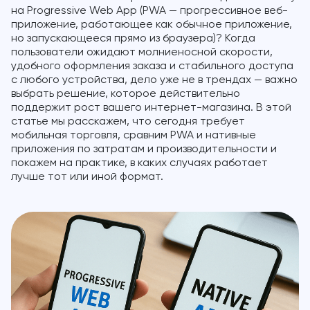
на Progressive Web App (PWA — прогрессивное веб-
приложение, работающее как обычное приложение,
но запускающееся прямо из браузера)? Когда
пользователи ожидают молниеносной скорости,
удобного оформления заказа и стабильного доступа
с любого устройства, дело уже не в трендах — важно
выбрать решение, которое действительно
поддержит рост вашего интернет-магазина. В этой
статье мы расскажем, что сегодня требует
мобильная торговля, сравним PWA и нативные
приложения по затратам и производительности и
покажем на практике, в каких случаях работает
лучше тот или иной формат.