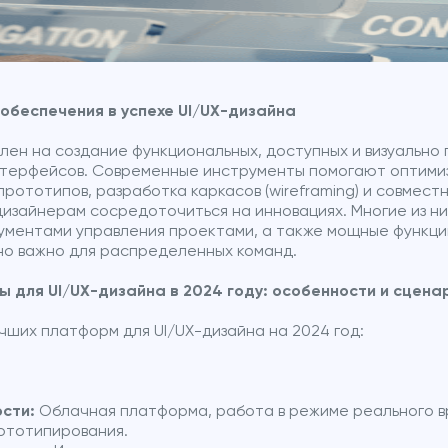
обеспечения в успехе UI/UX-дизайна
лен на создание функциональных, доступных и визуально
нтерфейсов. Современные инструменты помогают оптими
прототипов, разработка каркасов (wireframing) и совмест
 дизайнерам сосредоточиться на инновациях. Многие из н
ументами управления проектами, а также мощные функци
но важно для распределенных команд.
 для UI/UX-дизайна в 2024 году: особенности и сцена
чших платформ для UI/UX-дизайна на 2024 год:
сти:
Облачная платформа, работа в режиме реального 
ототипирования.