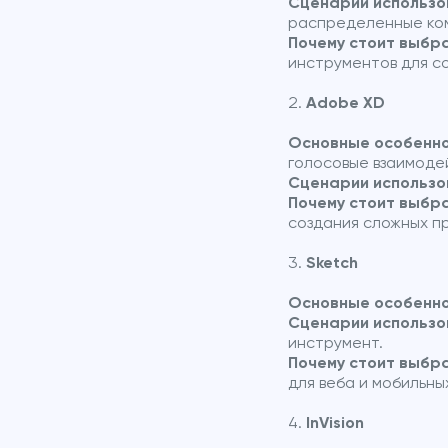
Сценарии использо
распределенные ко
Почему стоит выбр
инструментов для с
Adobe XD
Основные особенно
голосовые взаимоде
Сценарии использо
Почему стоит выбр
создания сложных п
Sketch
Основные особенно
Сценарии использо
инструмент.
Почему стоит выбр
для веба и мобильны
InVision