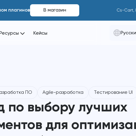
ном плагинов
В магазин
Cs-Cart,
Русск
Ресурсы
Кейсы
азработка ПО
Agile-разработка
Тестирование UI
д по выбору лучших
ментов для оптимиза