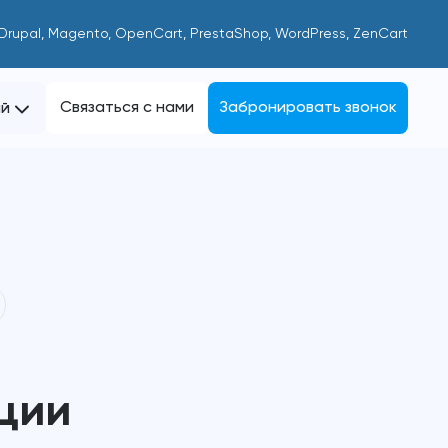
 Drupal, Magento, OpenCart, PrestaShop, WordPress, ZenCart
Связаться с нами
Забронировать звонок
ий
ции