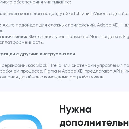
много обеспечения учитывайте:
леньким командам подойдут Sketch или InVision, а для б
:
Axure подойдет для сложных приложений, Adobe XD — дл
в.
едпочтения:
Sketch доступен только на Mac, тогда как F
сплатформенность.
грации с другими инструментами
 сервисами, как Slack, Trello или системами управления п
 рабочем процессе. Figma и Adobe XD предлагают API и и
овления дизайнов с командами разработчиков.
Нужна
дополнитель