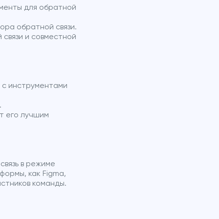
менты для обратной
ора обратной связи.
 связи и совместной
 с инструментами
.
т его лучшим
вязь в режиме
ормы, как Figma,
астников команды.