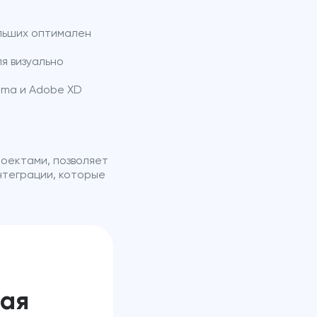
ольших оптимален
я визуально
igma и Adobe XD
роектами, позволяет
нтеграции, которые
ная