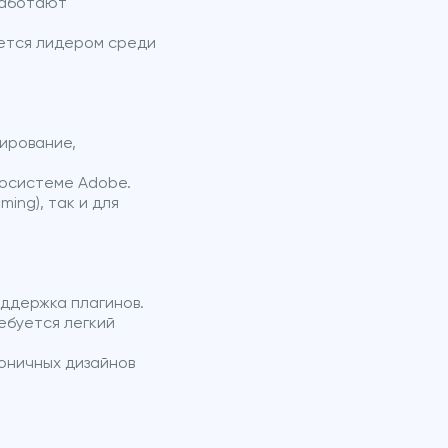
работают
яется лидером среди
пирование,
косистеме Adobe.
ing), так и для
ддержка плагинов.
ебуется легкий
коничных дизайнов