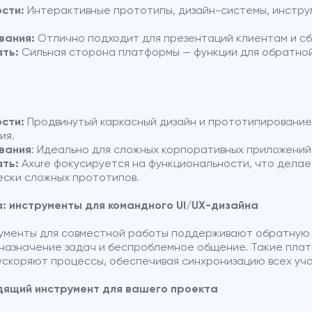
сти:
Интерактивные прототипы, дизайн-системы, инстру
вания:
Отлично подходит для презентаций клиентам и сб
ать:
Сильная сторона платформы — функции для обратной
сти:
Продвинутый каркасный дизайн и прототипирование
ия.
вания
: Идеально для сложных корпоративных приложений
ать:
Axure фокусируется на функциональности, что делае
ески сложных прототипов.
: инструменты для командного UI/UX-дизайна
менты для совместной работы поддерживают обратную с
 назначение задач и беспроблемное общение. Такие платф
, ускоряют процессы, обеспечивая синхронизацию всех уч
дящий инструмент для вашего проекта