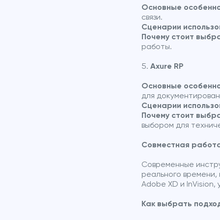
Основные особенно
связи.
Сценарии использо
Почему стоит выбр
работы.
Axure RP
Основные особенно
для документирован
Сценарии использо
Почему стоит выбр
выбором для технич
Совместная работа
Современные инстру
реального времени,
Adobe XD и InVision
Как выбрать подхо