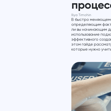
процес
Iliya Timohin
В быстро меняющемс
определяющим факто
ли вы начинающим д
использование подх
эффективного созда
этом гайде рассмат
которые нужно учит