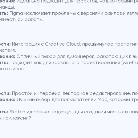
вания:
Идеально подходит для проектов, над которыми 
манды.
ать:
Figma исключает проблемы с версиями файлов и явл
овместной работы.
сти:
Интеграция с Creative Cloud, продвинутое прототи
йствия.
вания:
Отличный выбор для дизайнеров, работающих в э
ать:
Подходит как для каркасного проектирования (wirefram
рототипов.
сти:
Простой интерфейс, векторное редактирование, по
вания:
Лучший выбор для пользователей Mac, которым тр
ать:
Sketch идеально подходит для создания чистых и ла
х приложений.