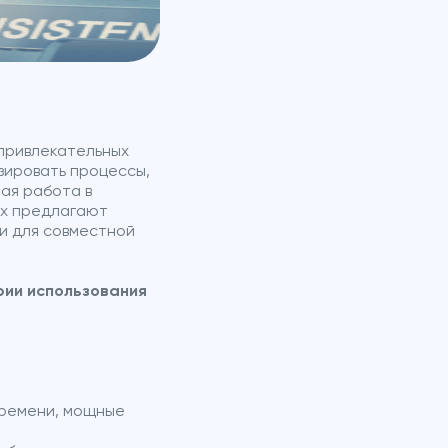
 привлекательных
зировать процессы,
ная работа в
их предлагают
и для совместной
рии использования
времени, мощные