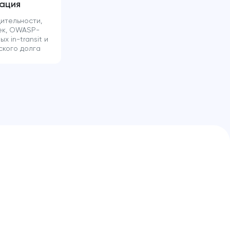
зация
ительности,
ек, OWASP-
 in-transit и
ского долга