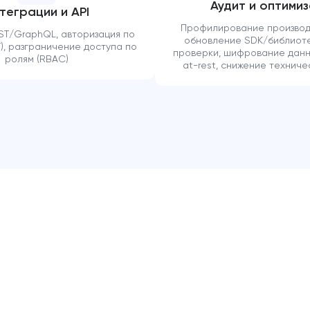
Аудит и оптими
теграции и API
Профилирование производ
ST/GraphQL, авторизация по
обновление SDK/библиот
), разграничение доступа по
проверки, шифрование данных
ролям (RBAC)
at-rest, снижение техниче