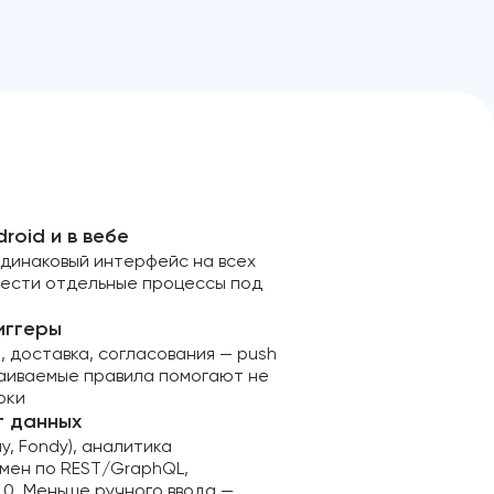
roid и в вебе
одинаковый интерфейс на всех
вести отдельные процессы под
иггеры
и, доставка, согласования — push
аиваемые правила помогают не
оки
т данных
y, Fondy), аналитика
Обмен по REST/GraphQL,
.0. Меньше ручного ввода —