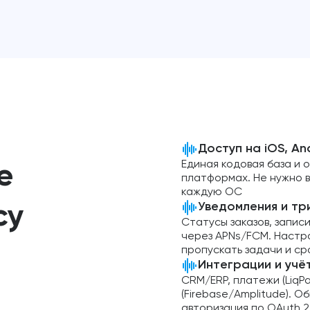
Доступ на iOS, And
Единая кодовая база и 
е
платформах. Не нужно 
каждую ОС
Уведомления и тр
су
Статусы заказов, запис
через APNs/FCM. Настр
пропускать задачи и ср
Интеграции и учё
CRM/ERP, платежи (LiqPa
(Firebase/Amplitude). 
авторизация по OAuth 2