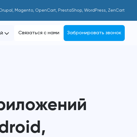
 Drupal, Magento, OpenCart, PrestaShop, WordPress, ZenCart
Связаться с нами
Забронировать звонок
ий
приложений
droid,