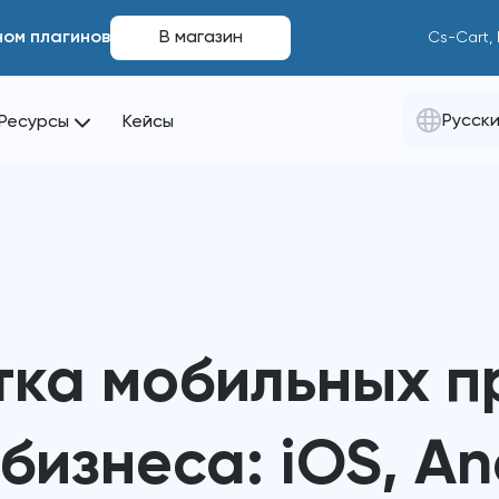
ном плагинов
В магазин
Cs-Cart,
Русск
Ресурсы
Кейсы
тка мобильных 
бизнеса: iOS, An