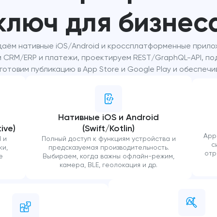
ключ для бизнес
аём нативные iOS/Android и кроссплатформенные прилож
ем CRM/ERP и платежи, проектируем REST/GraphQL-API, п
 готовим публикацию в App Store и Google Play и обеспе
Нативные iOS и Android
ive)
(Swift/Kotlin)
App
 и
Полный доступ к функциям устройства и
с
ки,
предсказуемая производительность.
отр
е
Выбираем, когда важны офлайн-режим,
камера, BLE, геолокация и др.