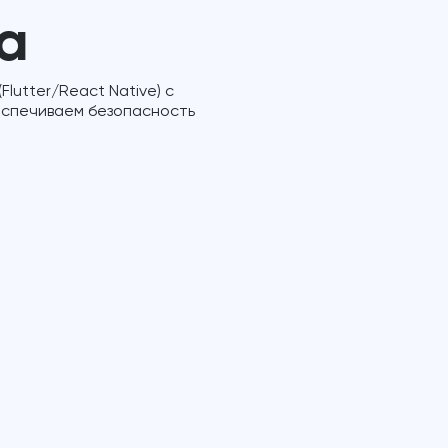
а
utter/React Native) с
еспечиваем безопасность